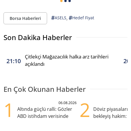
#
#
,
ASELS
Hedef Fiyat
Borsa Haberleri
Son Dakika Haberler
Çitlekçi Mağazacılık halka arz tarihleri
21:10
20
açıklandı
En Çok Okunan Haberler
1
2
06.08.2026
Altında güçlü ralli: Gözler
Döviz piyasaları
ABD istihdam verisinde
bekleyiş hakim: Y
pozisyondan kaçı