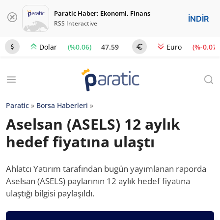
Paratic Haber: Ekonomi, Finans
İNDİR
RSS Interactive
(%0.06)
47.59
(%-0.07)
Dolar
Euro
Paratic
»
Borsa Haberleri
»
Aselsan (ASELS) 12 aylık
hedef fiyatına ulaştı
Ahlatcı Yatırım tarafından bugün yayımlanan raporda
Aselsan (ASELS) paylarının 12 aylık hedef fiyatına
ulaştığı bilgisi paylaşıldı.