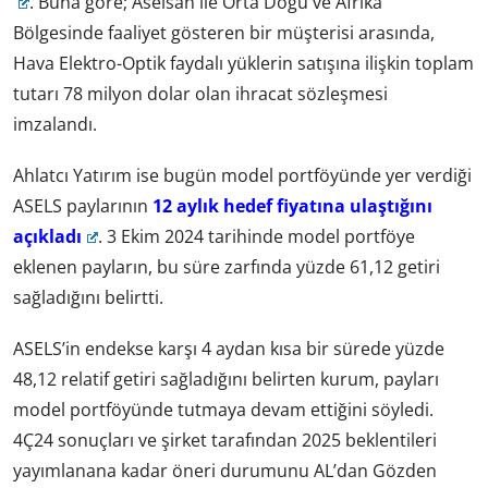
. Buna göre; Aselsan ile Orta Doğu ve Afrika
Bölgesinde faaliyet gösteren bir müşterisi arasında,
Hava Elektro-Optik faydalı yüklerin satışına ilişkin toplam
tutarı 78 milyon dolar olan ihracat sözleşmesi
imzalandı.
Ahlatcı Yatırım ise bugün model portföyünde yer verdiği
ASELS paylarının
12 aylık hedef fiyatına ulaştığını
açıkladı
. 3 Ekim 2024 tarihinde model portföye
eklenen payların, bu süre zarfında yüzde 61,12 getiri
sağladığını belirtti.
ASELS’in endekse karşı 4 aydan kısa bir sürede yüzde
48,12 relatif getiri sağladığını belirten kurum, payları
model portföyünde tutmaya devam ettiğini söyledi.
4Ç24 sonuçları ve şirket tarafından 2025 beklentileri
yayımlanana kadar öneri durumunu AL’dan Gözden