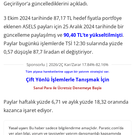
Geçiriliyor’a güncellediklerini açıkladı.
3 Ekim 2024 tarihinde 87,17 TL hedef fiyatla portföye
eklenen ASELS payları için 25 Aralık 2024 tarihinde bir
güncelleme paylaşılmış ve
90,40 TL’te yükseltilmişti
.
Paylar bugünkü işlemlerde TSİ 12:30 sularında yüzde
0,57 düşüşle 87,7 liradan el değiştiriyor.
Sponsorlu | 2026/2Ç Kar/Zarar 17.84%-82.16%
Tüm piyasa hareketlerine uygun bir yatırım stratejisi var.
Çift Yönlü İşlemlerle Tanışmak İçin
Sanal Para ile Ücretsiz Denemeye Başla
Paylar haftalık yüzde 6,71 ve aylık yüzde 18,32 oranında
kazanca işaret ediyor.
Yasal uyarı:
Bu haber sadece bilgilendirme amaçlıdır. Paratic.com’da
yer alan bilgi, yorum ve tavsiyeler yatırım danışmanlığı kapsamında