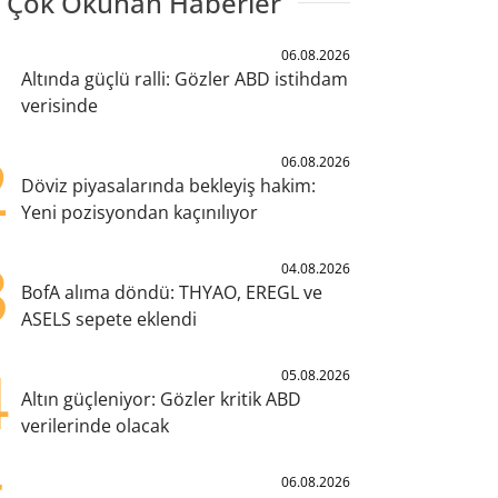
 Çok Okunan Haberler
1
06.08.2026
Altında güçlü ralli: Gözler ABD istihdam
verisinde
2
06.08.2026
Döviz piyasalarında bekleyiş hakim:
Yeni pozisyondan kaçınılıyor
3
04.08.2026
BofA alıma döndü: THYAO, EREGL ve
ASELS sepete eklendi
4
05.08.2026
Altın güçleniyor: Gözler kritik ABD
verilerinde olacak
06.08.2026