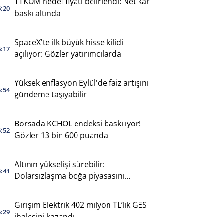
TTKOM hedef fiyatı belirlendi: Net kâr
6:20
baskı altında
SpaceX'te ilk büyük hisse kilidi
6:17
açılıyor: Gözler yatırımcılarda
Yüksek enflasyon Eylül'de faiz artışını
5:54
gündeme taşıyabilir
Borsada KCHOL endeksi baskılıyor!
5:52
Gözler 13 bin 600 puanda
Altının yükselişi sürebilir:
5:41
Dolarsızlaşma boğa piyasasını
destekliyor
Girişim Elektrik 402 milyon TL’lik GES
5:29
ihalesini kazandı