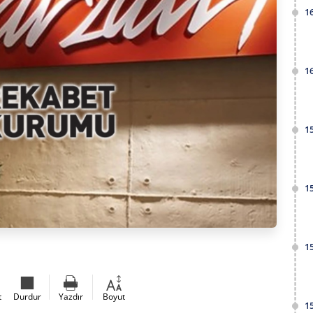
1
1
1
1
1
t
Durdur
Yazdır
Boyut
1