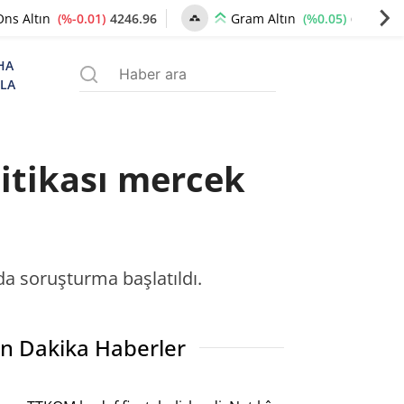
(%-0.01)
4246.96
(%0.05)
6499.25
Ons Altın
Gram Altın
HA
ZLA
itikası mercek
da soruşturma başlatıldı.
n Dakika Haberler