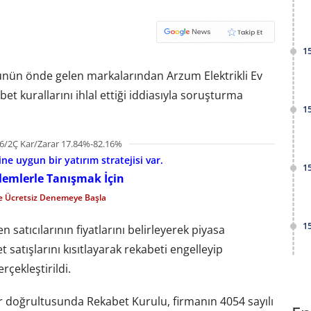
1
ünün önde gelen markalarından Arzum Elektrikli Ev
et kurallarını ihlal ettiği iddiasıyla soruşturma
1
6/2Ç Kar/Zarar 17.84%-82.16%
e uygun bir yatırım stratejisi var.
1
şlemlerle Tanışmak İçin
le Ücretsiz Denemeye Başla
1
satıcılarının fiyatlarını belirleyerek piyasa
t satışlarını kısıtlayarak rekabeti engelleyip
çekleştirildi.
r doğrultusunda Rekabet Kurulu, firmanın 4054 sayılı