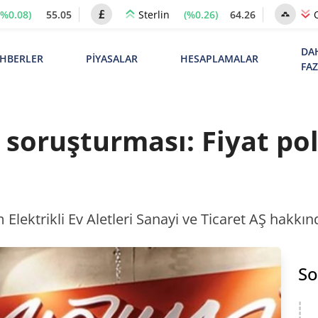
(%0.08)
55.05
(%0.26)
64.26
Sterlin
DA
HBERLER
PİYASALAR
HESAPLAMALAR
FA
soruşturması: Fiyat pol
ektrikli Ev Aletleri Sanayi ve Ticaret AŞ hakkın
So