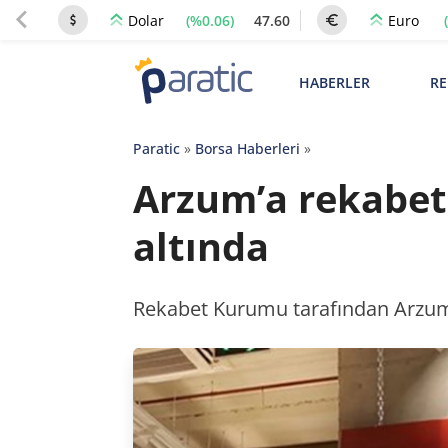
(%0.06)
47.60
Dolar
Euro
HABERLER
RE
Paratic
»
Borsa Haberleri
»
Arzum’a rekabet 
altında
Rekabet Kurumu tarafından Arzum El