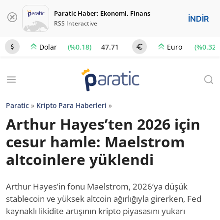
Paratic Haber: Ekonomi, Finans
İNDİR
RSS Interactive
(%0.18)
47.71
(%0.32)
Dolar
Euro
Paratic
»
Kripto Para Haberleri
»
Arthur Hayes’ten 2026 için
cesur hamle: Maelstrom
altcoinlere yüklendi
Arthur Hayes’in fonu Maelstrom, 2026’ya düşük
stablecoin ve yüksek altcoin ağırlığıyla girerken, Fed
kaynaklı likidite artışının kripto piyasasını yukarı