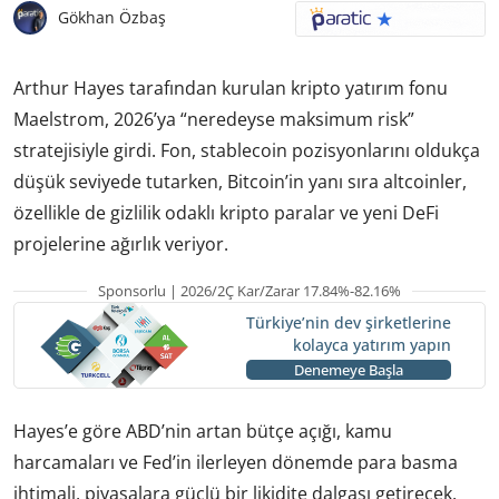
Gökhan Özbaş
Arthur Hayes tarafından kurulan kripto yatırım fonu
Maelstrom, 2026’ya “neredeyse maksimum risk”
stratejisiyle girdi. Fon, stablecoin pozisyonlarını oldukça
düşük seviyede tutarken, Bitcoin’in yanı sıra altcoinler,
özellikle de gizlilik odaklı kripto paralar ve yeni DeFi
projelerine ağırlık veriyor.
Sponsorlu | 2026/2Ç Kar/Zarar 17.84%-82.16%
Türkiye’nin dev şirketlerine
kolayca yatırım yapın
Denemeye Başla
Hayes’e göre ABD’nin artan bütçe açığı, kamu
harcamaları ve Fed’in ilerleyen dönemde para basma
ihtimali, piyasalara güçlü bir likidite dalgası getirecek.