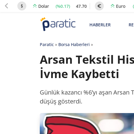
(%0.17)
47.70
Dolar
Euro
HABERLER
RE
Paratic
»
Borsa Haberleri
»
Arsan Tekstil Hi
İvme Kaybetti
Günlük kazancı %6’yı aşan Arsan Tek
düşüş gösterdi.