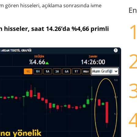
lem gören hisseleri, açıklama sonrasında ivme
En
hisseler, saat 14.26’da %4,66 primli