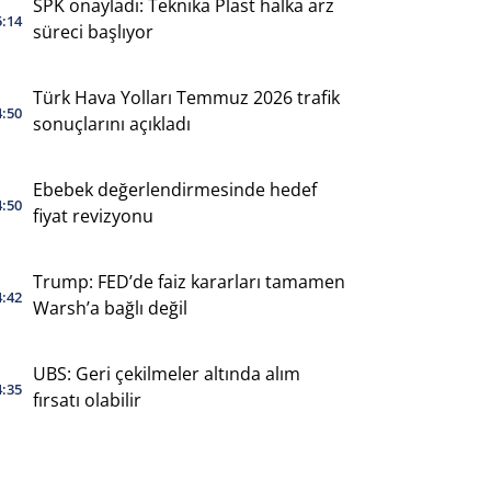
SPK onayladı: Teknika Plast halka arz
5:14
süreci başlıyor
Türk Hava Yolları Temmuz 2026 trafik
4:50
sonuçlarını açıkladı
Ebebek değerlendirmesinde hedef
4:50
fiyat revizyonu
Trump: FED’de faiz kararları tamamen
4:42
Warsh’a bağlı değil
UBS: Geri çekilmeler altında alım
4:35
fırsatı olabilir