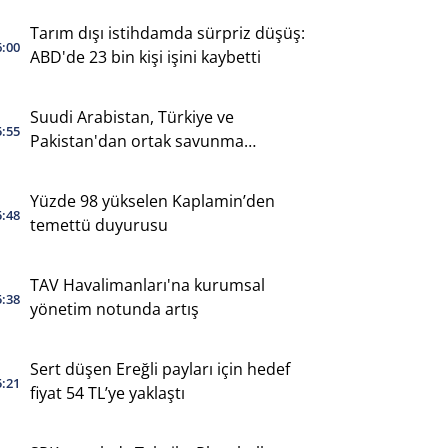
Tarım dışı istihdamda sürpriz düşüş:
6:00
ABD'de 23 bin kişi işini kaybetti
Suudi Arabistan, Türkiye ve
5:55
Pakistan'dan ortak savunma
anlaşması
Yüzde 98 yükselen Kaplamin’den
5:48
temettü duyurusu
TAV Havalimanları'na kurumsal
5:38
yönetim notunda artış
Sert düşen Ereğli payları için hedef
5:21
fiyat 54 TL’ye yaklaştı