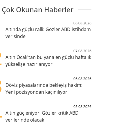
 Çok Okunan Haberler
1
06.08.2026
Altında güçlü ralli: Gözler ABD istihdam
verisinde
2
07.08.2026
Altın Ocak'tan bu yana en güçlü haftalık
yükselişe hazırlanıyor
3
06.08.2026
Döviz piyasalarında bekleyiş hakim:
Yeni pozisyondan kaçınılıyor
4
05.08.2026
Altın güçleniyor: Gözler kritik ABD
verilerinde olacak