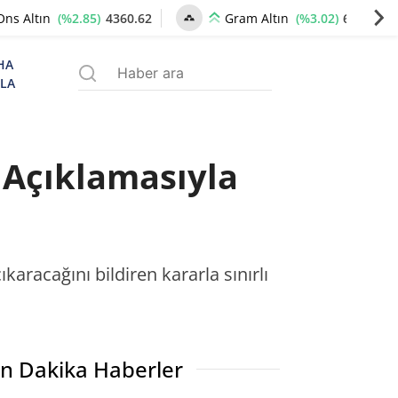
(%2.85)
4360.62
(%3.02)
6688.44
Ons Altın
Gram Altın
HA
ZLA
ı Açıklamasıyla
karacağını bildiren kararla sınırlı
n Dakika Haberler