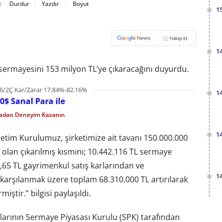
t
Durdur
Yazdır
Boyut
1
1
lı sermayesini 153 milyon TL’ye çıkaracağını duyurdu.
6/2Ç Kar/Zarar 17.84%-82.16%
1
0$ Sanal Para ile
madan Deneyim Kazanın
1
netim Kurulumuz, şirketimize ait tavanı 150.000.000
L olan çıkarılmış kısmını; 10.442.116 TL sermaye
,65 TL gayrimenkul satış karlarından ve
1
 karşılanmak üzere toplam 68.310.000 TL artırılarak
iştir.” bilgisi paylaşıldı.
larının Sermaye Piyasası Kurulu (SPK) tarafından