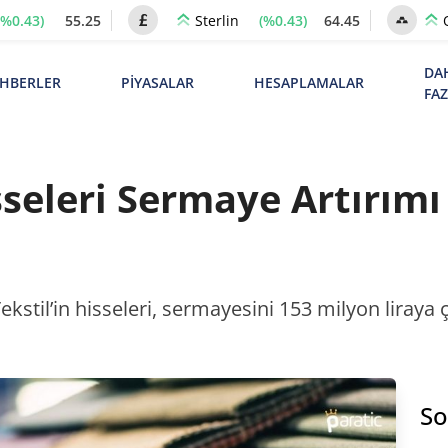
(%0.43)
55.25
(%0.43)
64.45
Sterlin
DA
HBERLER
PİYASALAR
HESAPLAMALAR
FA
sseleri Sermaye Artırım
stil’in hisseleri, sermayesini 153 milyon liraya çı
So