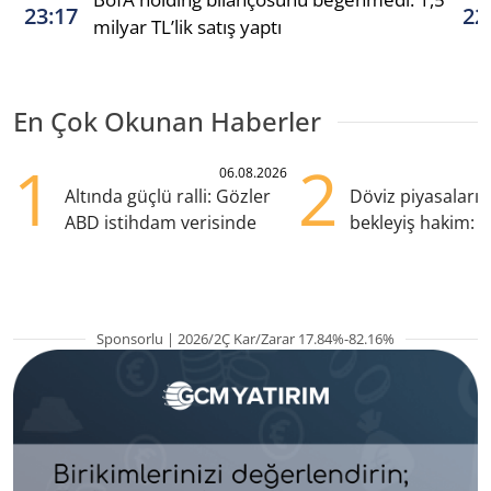
23:17
22
milyar TL’lik satış yaptı
En Çok Okunan Haberler
1
2
06.08.2026
Altında güçlü ralli: Gözler
Döviz piyasaları
ABD istihdam verisinde
bekleyiş hakim: Y
pozisyondan kaçı
Sponsorlu | 2026/2Ç Kar/Zarar 17.84%-82.16%