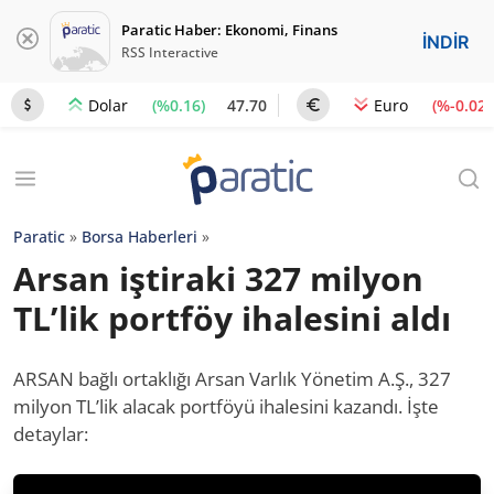
Paratic Haber: Ekonomi, Finans
İNDİR
RSS Interactive
(%0.16)
47.70
(%-0.02)
Dolar
Euro
Paratic
»
Borsa Haberleri
»
Arsan iştiraki 327 milyon
TL’lik portföy ihalesini aldı
ARSAN bağlı ortaklığı Arsan Varlık Yönetim A.Ş., 327
milyon TL’lik alacak portföyü ihalesini kazandı. İşte
detaylar: