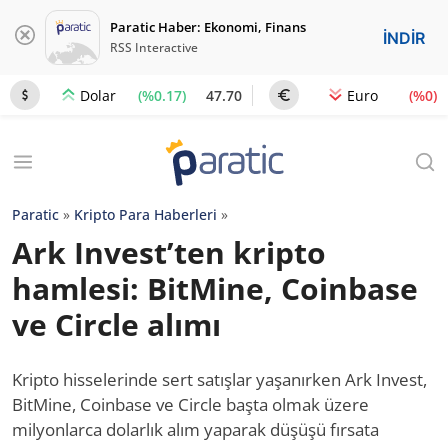
Paratic Haber: Ekonomi, Finans
İNDİR
RSS Interactive
(%0.17)
47.70
(%0)
Dolar
Euro
Paratic
»
Kripto Para Haberleri
»
Ark Invest’ten kripto
hamlesi: BitMine, Coinbase
ve Circle alımı
Kripto hisselerinde sert satışlar yaşanırken Ark Invest,
BitMine, Coinbase ve Circle başta olmak üzere
milyonlarca dolarlık alım yaparak düşüşü fırsata