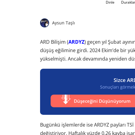
Dinle
Durakla
Aysun Taşlı
ARD Bilişim (
ARDYZ
) geçen yıl Şubat ayın
düşüş eğilimine girdi. 2024 Ekim’de bir yük
yükselmişti. Ancak devamında yeniden düşere
Sizce AR
Sonuçları görmek 
Düşeceğini Düşünüyorum
Bugünkü işlemlerde ise ARDYZ payları TSİ 1
değiştiriyor. Haftalık yüzde 0,26 kayba işa