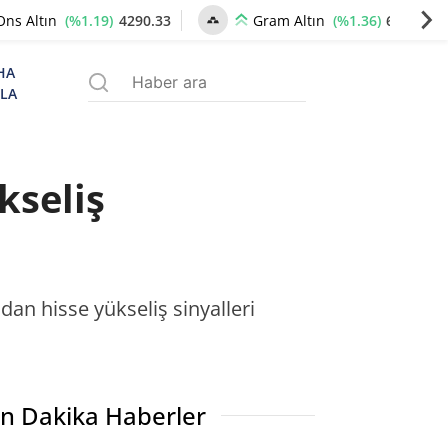
(%1.19)
4290.33
(%1.36)
6580.69
Ons Altın
Gram Altın
HA
ZLA
kseliş
dan hisse yükseliş sinyalleri
n Dakika Haberler