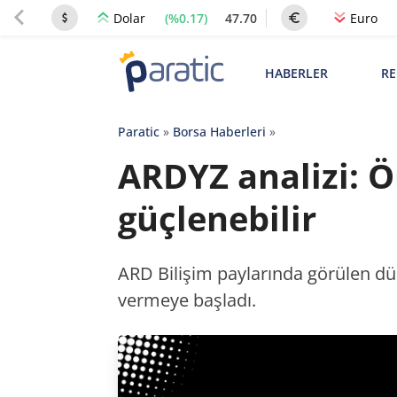
(%0.17)
47.70
Dolar
Euro
HABERLER
RE
Paratic
»
Borsa Haberleri
»
ARDYZ analizi: 
güçlenebilir
ARD Bilişim paylarında görülen düşü
vermeye başladı.