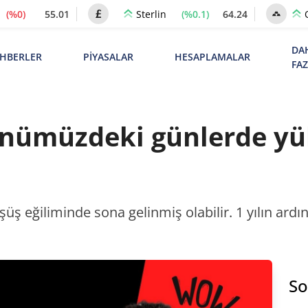
(%0)
55.01
(%0.1)
64.24
Sterlin
DA
HBERLER
PİYASALAR
HESAPLAMALAR
FA
Önümüzdeki günlerde yü
ş eğiliminde sona gelinmiş olabilir. 1 yılın ardın
So