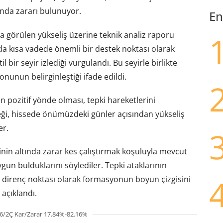
ında zararı bulunuyor.
En
da görülen yükseliş üzerine teknik analiz raporu
da kısa vadede önemli bir destek noktası olarak
 bir seyir izlediği vurgulandı. Bu seyirle birlikte
nunun belirginleştiği ifade edildi.
in pozitif yönde olması, tepki hareketlerini
eği, hissede önümüzdeki günler açısından yükseliş
er.
inin altında zarar kes çalıştırmak koşuluyla mevcut
gun bulduklarını söylediler. Tepki ataklarının
k direnç noktası olarak formasyonun boyun çizgisini
 açıklandı.
6/2Ç Kar/Zarar 17.84%-82.16%