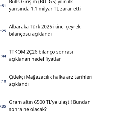
Bulls Girişim (BULGS) yılın ilk
2:51
yarısında 1,1 milyar TL zarar etti
Albaraka Türk 2026 ikinci çeyrek
2:25
bilançosu açıklandı
TTKOM 2Ç26 bilanço sonrası
1:44
açıklanan hedef fiyatlar
Çitlekçi Mağazacılık halka arz tarihleri
1:10
açıklandı
Gram altın 6500 TL’ye ulaştı! Bundan
0:35
sonra ne olacak?