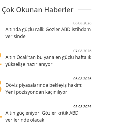
 Çok Okunan Haberler
1
06.08.2026
Altında güçlü ralli: Gözler ABD istihdam
verisinde
2
07.08.2026
Altın Ocak'tan bu yana en güçlü haftalık
yükselişe hazırlanıyor
3
06.08.2026
Döviz piyasalarında bekleyiş hakim:
Yeni pozisyondan kaçınılıyor
4
05.08.2026
Altın güçleniyor: Gözler kritik ABD
verilerinde olacak