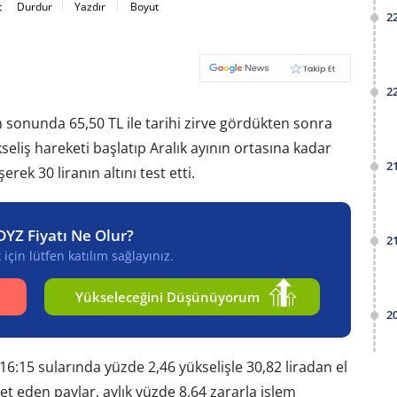
t
Durdur
Yazdır
Boyut
2
2
ın sonunda 65,50 TL ile tarihi zirve gördükten sonra
seliş hareketi başlatıp Aralık ayının ortasına kadar
2
k 30 liranın altını test etti.
DYZ Fiyatı Ne Olur?
2
için lütfen katılım sağlayınız.
Yükseleceğini Düşünüyorum
2
6:15 sularında yüzde 2,46 yükselişle 30,82 liradan el
ret eden paylar, aylık yüzde 8,64 zararla işlem