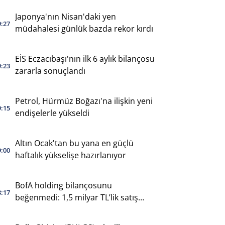
Japonya'nın Nisan'daki yen
9:27
müdahalesi günlük bazda rekor kırdı
EİS Eczacıbaşı'nın ilk 6 aylık bilançosu
9:23
zararla sonuçlandı
Petrol, Hürmüz Boğazı'na ilişkin yeni
9:15
endişelerle yükseldi
Altın Ocak'tan bu yana en güçlü
9:00
haftalık yükselişe hazırlanıyor
BofA holding bilançosunu
3:17
beğenmedi: 1,5 milyar TL’lik satış
yaptı