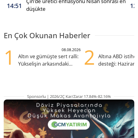
Çin’de üretici enflasyonu Nisan sonrası en
14:51
12
düşükte
En Çok Okunan Haberler
1
2
08.08.2026
Altın ve gümüşte sert ralli:
Altına ABD istih
Yükselişin arkasındaki
desteği: Haziran
kritik etkenler
yana en yüksek s
Sponsorlu | 2026/2Ç Kar/Zarar 17.84%-82.16%