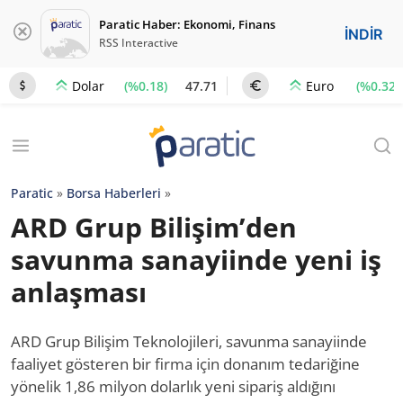
Paratic Haber: Ekonomi, Finans
İNDİR
RSS Interactive
(%0.18)
47.71
(%0.32)
Dolar
Euro
Paratic
»
Borsa Haberleri
»
ARD Grup Bilişim’den
savunma sanayiinde yeni iş
anlaşması
ARD Grup Bilişim Teknolojileri, savunma sanayiinde
faaliyet gösteren bir firma için donanım tedariğine
yönelik 1,86 milyon dolarlık yeni sipariş aldığını