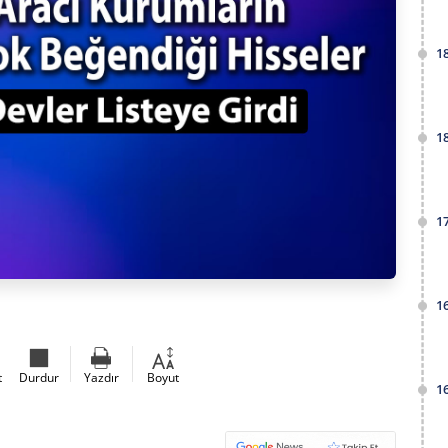
1
1
1
1
t
Durdur
Yazdır
Boyut
1