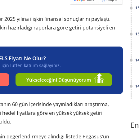
1
 2025 yılına ilişkin finansal sonuçlarını paylaştı.
kin hazırladığı raporlara göre getiri potansiyeli en
1
ELS Fiyatı Ne Olur?
1
için lütfen katılım sağlayınız.
Yükseleceğini Düşünüyorum
1
nın 60 gün içerisinde yayınladıkları araştırma,
i hedef fiyatlara göre en yüksek yüksek getiri
 oldu.
En
nin değerlendirmeye alındığı listede Pegasus’un