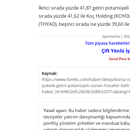
İkinci sırada yüzde 41,87 getiri potansiyel
sırada yüzde 41,62 ile Koç Holding (KCHOL
(THYAO), beşinci sırada ise yüzde 39,60 ile
Sponsorlu | 202
Tüm piyasa hareketlerin
Çift Yönlü İ
Sanal Para i
Kaynak:
https://www.foreks.com/haber/detay/borsa-ist
yuksek-getiri-potansiyeli-sunan-hisseler-bell
haber_id=69832efc2663b328fe32071a&lang=
Yasal uyarı:
Bu haber sadece bilgilendirme a
tavsiyeler yatırım danışmanlığı kapsamında 
portföy yönetim şirketleri ve mevduat kabu
yatırım danışmanlığı sözleşmesi çerçevesin