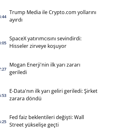
Trump Media ile Crypto.com yollarını
8:44
ayırdı
SpaceX yatırımcısını sevindirdi:
8:05
Hisseler zirveye koşuyor
Mogan Enerji'nin ilk yarı zararı
7:27
geriledi
E-Data'nın ilk yarı geliri geriledi: Şirket
6:53
zarara döndü
Fed faiz beklentileri değişti: Wall
6:25
Street yükselişe geçti