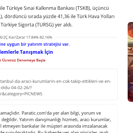
i ile Türkiye Sınai Kalkınma Bankası (TSKB), üçüncü
), dördüncü sırada yüzde 41,36 ile Türk Hava Yolları
 Türkiye Sigorta (TURSG) yer aldı.
6/2Ç Kar/Zarar 17.84%-82.16%
e uygun bir yatırım stratejisi var.
şlemlerle Tanışmak İçin
le Ücretsiz Denemeye Başla
anbul-da-araci-kurumlarin-en-cok-takip-ettikleri-ve-en-
i-oldu-04-02-26/?
tr&category=PICNEWS
maçlıdır. Paratic.com’da yer alan bilgi, yorum ve
değildir. Yatırım danışmanlığı hizmeti, aracı kurumlar,
l etmeyen bankalar ile müşteri arasında imzalanacak
de sunulmaktadır. Bu haberde yer alan görüşler, mali