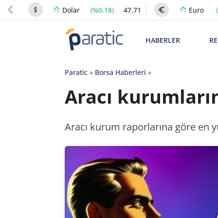
(%0.18)
47.71
Dolar
Euro
HABERLER
RE
Paratic
»
Borsa Haberleri
»
Aracı kurumların
Aracı kurum raporlarına göre en yü