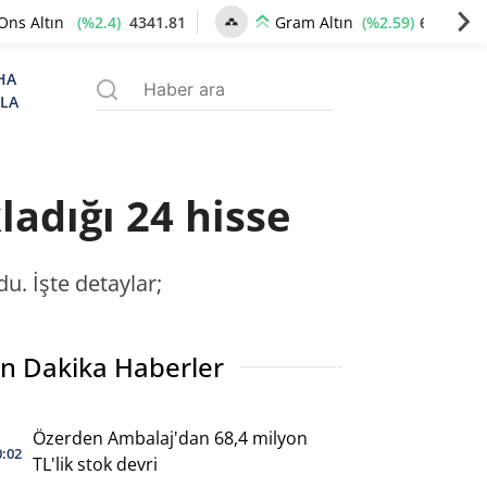
(%2.4)
4341.81
(%2.59)
6660.55
Ons Altın
Gram Altın
HA
ZLA
ladığı 24 hisse
u. İşte detaylar;
n Dakika Haberler
Özerden Ambalaj'dan 68,4 milyon
0:02
TL'lik stok devri