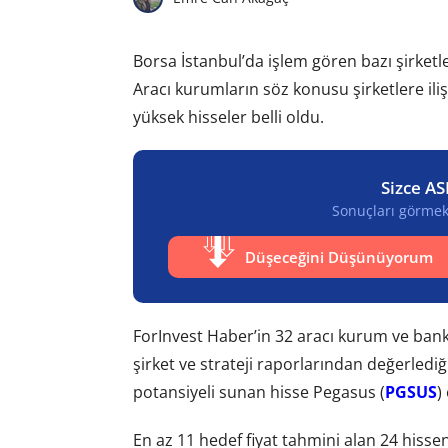
Borsa İstanbul’da işlem gören bazı şirketler
Aracı kurumların söz konusu şirketlere iliş
yüksek hisseler belli oldu.
Sizce AS
Sonuçları görmek 
Düşeceğini Düşünüyorum
ForInvest Haber’in 32 aracı kurum ve banka
şirket ve strateji raporlarından değerlediğ
potansiyeli sunan hisse Pegasus (
PGSUS
)
En az 11 hedef fiyat tahmini alan 24 hisse