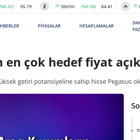
(%0.32)
55.19
(%0.38)
64.41
Sterlin
DA
HBERLER
PİYASALAR
HESAPLAMALAR
FA
 en çok hedef fiyat açık
ksek getiri potansiyeline sahip hisse Pegasus old
So
1