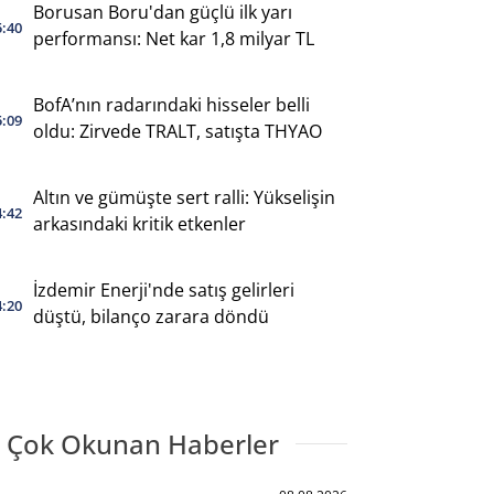
Borusan Boru'dan güçlü ilk yarı
5:40
performansı: Net kar 1,8 milyar TL
BofA’nın radarındaki hisseler belli
5:09
oldu: Zirvede TRALT, satışta THYAO
Altın ve gümüşte sert ralli: Yükselişin
4:42
arkasındaki kritik etkenler
İzdemir Enerji'nde satış gelirleri
4:20
düştü, bilanço zarara döndü
 Çok Okunan Haberler