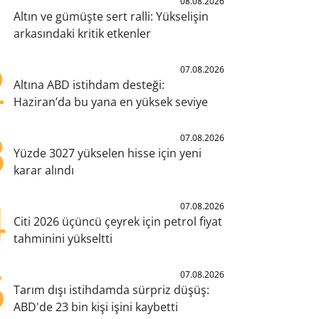
1
08.08.2026
Altın ve gümüşte sert ralli: Yükselişin
arkasındaki kritik etkenler
2
07.08.2026
Altına ABD istihdam desteği:
Haziran’da bu yana en yüksek seviye
3
07.08.2026
Yüzde 3027 yükselen hisse için yeni
karar alındı
4
07.08.2026
Citi 2026 üçüncü çeyrek için petrol fiyat
tahminini yükseltti
5
07.08.2026
Tarım dışı istihdamda sürpriz düşüş:
ABD'de 23 bin kişi işini kaybetti