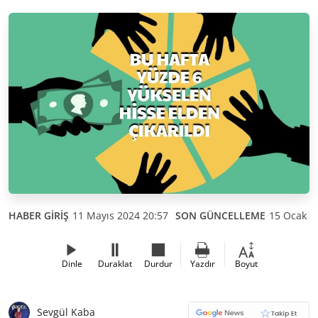
HABER GİRİŞ
11 Mayıs 2024 20:57
SON GÜNCELLEME
15 Ocak 2
Dinle
Duraklat
Durdur
Yazdır
Boyut
Sevgül Kaba