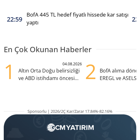
BofA 445 TL hedef fiyatlı hissede kar satışı
22:59
22
yaptı
En Çok Okunan Haberler
1
2
04.08.2026
Altın Orta Doğu belirsizliği
BofA alıma dönd
ve ABD istihdamı öncesi
EREGL ve ASELS 
yükselişte
eklendi
Sponsorlu | 2026/2Ç Kar/Zarar 17.84%-82.16%