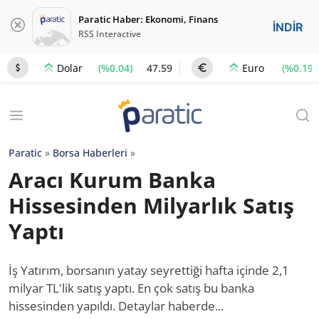
Paratic Haber: Ekonomi, Finans
İNDİR
RSS Interactive
(%0.04)
47.59
(%0.19)
Dolar
Euro
Paratic
»
Borsa Haberleri
»
Aracı Kurum Banka
Hissesinden Milyarlık Satış
Yaptı
İş Yatırım, borsanın yatay seyrettiği hafta içinde 2,1
milyar TL'lik satış yaptı. En çok satış bu banka
hissesinden yapıldı. Detaylar haberde...