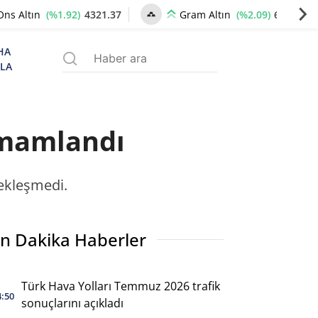
(%1.92)
4321.37
(%2.09)
6628.42
Ons Altın
Gram Altın
HA
ZLA
amamlandı
çekleşmedi.
n Dakika Haberler
Türk Hava Yolları Temmuz 2026 trafik
4:50
sonuçlarını açıkladı