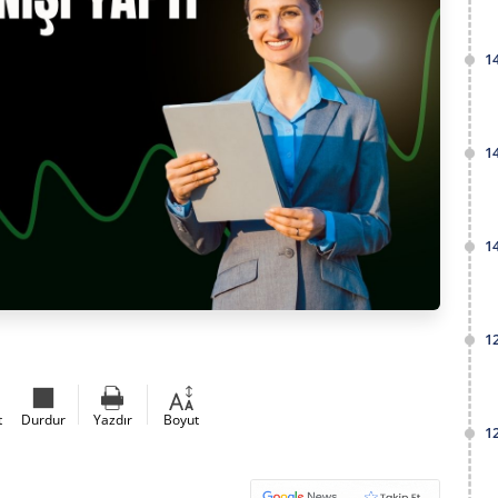
1
1
1
1
t
Durdur
Yazdır
Boyut
1