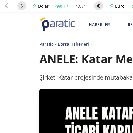
(%0.17)
47.71
Dolar
Euro
HABERLER
RE
Paratic
»
Borsa Haberleri
»
ANELE: Katar Me
Şirket, Katar projesinde mutabakat