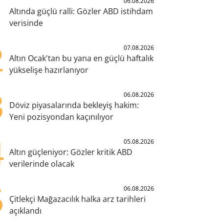
1
06.08.2026
Altında güçlü ralli: Gözler ABD istihdam
verisinde
2
07.08.2026
Altın Ocak'tan bu yana en güçlü haftalık
yükselişe hazırlanıyor
3
06.08.2026
Döviz piyasalarında bekleyiş hakim:
Yeni pozisyondan kaçınılıyor
4
05.08.2026
Altın güçleniyor: Gözler kritik ABD
verilerinde olacak
5
06.08.2026
Çitlekçi Mağazacılık halka arz tarihleri
açıklandı