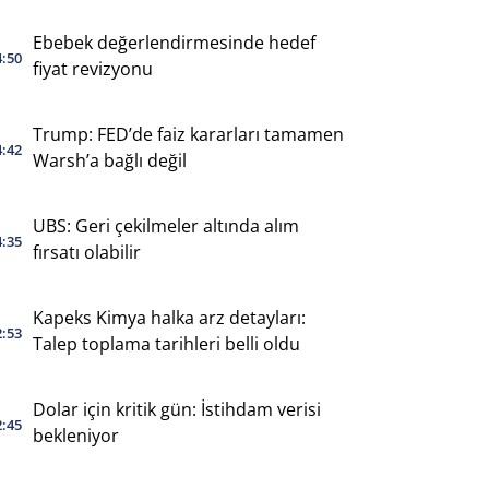
Ebebek değerlendirmesinde hedef
4:50
fiyat revizyonu
Trump: FED’de faiz kararları tamamen
4:42
Warsh’a bağlı değil
UBS: Geri çekilmeler altında alım
4:35
fırsatı olabilir
Kapeks Kimya halka arz detayları:
2:53
Talep toplama tarihleri belli oldu
Dolar için kritik gün: İstihdam verisi
2:45
bekleniyor