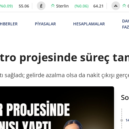
(%0.09)
55.06
(%0.06)
64.21
Sterlin
DA
HBERLER
PİYASALAR
HESAPLAMALAR
FA
tro projesinde süreç t
ı sağladı; gelirde azalma olsa da nakit çıkışı ger
So
1