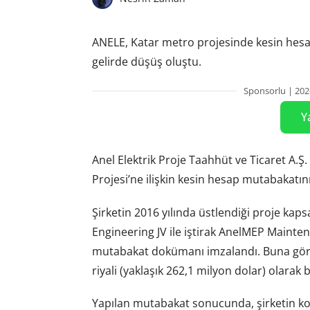
ANELE, Katar metro projesinde kesin hesa
gelirde düşüş oluştu.
Sponsorlu | 202
Y
Anel Elektrik Proje Taahhüt ve Ticaret A.Ş
Projesi’ne ilişkin kesin hesap mutabakatın
Şirketin 2016 yılında üstlendiği proje k
Engineering JV ile iştirak AnelMEP Maint
mutabakat dokümanı imzalandı. Buna göre
riyali (yaklaşık 262,1 milyon dolar) olarak b
Yapılan mutabakat sonucunda, şirketin kons