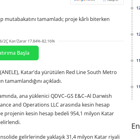
1
p mutabakatını tamamladı; proje kârlı biterken
1
6/2Ç Kar/Zarar 17.84%-82.16%
atırıma Başla
1
. (ANELE), Katar’da yürütülen Red Line South Metro
ın tamamlandığını açıkladı.
1
apsamında, ana yüklenici QDVC–GS E&C–Al Darwish
enance and Operations LLC arasında kesin hesap
 projenin kesin hesap bedeli 954,1 milyon Katar
elirlendi.
En
olide gelirlerinde yaklaşık 31,4 milyon Katar riyali