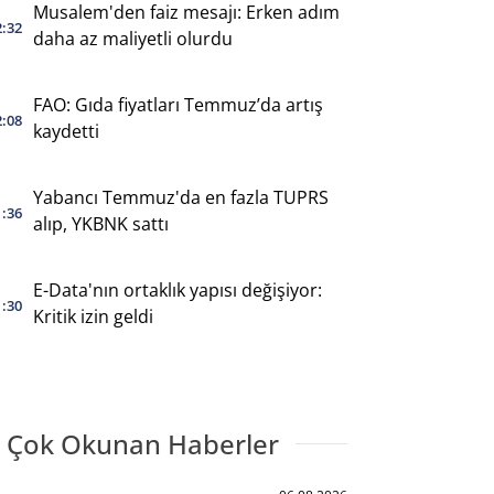
Musalem'den faiz mesajı: Erken adım
2:32
daha az maliyetli olurdu
FAO: Gıda fiyatları Temmuz’da artış
2:08
kaydetti
Yabancı Temmuz'da en fazla TUPRS
1:36
alıp, YKBNK sattı
E-Data'nın ortaklık yapısı değişiyor:
1:30
Kritik izin geldi
 Çok Okunan Haberler