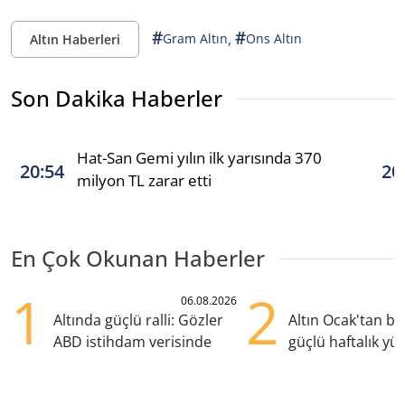
#
#
,
Gram Altın
Ons Altın
Altın Haberleri
Son Dakika Haberler
Hat-San Gemi yılın ilk yarısında 370
20:54
20
milyon TL zarar etti
En Çok Okunan Haberler
1
2
06.08.2026
Altında güçlü ralli: Gözler
Altın Ocak'tan b
ABD istihdam verisinde
güçlü haftalık yük
hazırlanıyor