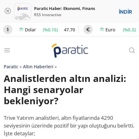
Paratic Haber: Ekonomi, Finans
İNDİR
RSS Interactive
(%0.15)
47.70
(%0.32)
Dolar
Euro
Paratic
»
Altın Haberleri
»
Analistlerden altın analizi:
Hangi senaryolar
bekleniyor?
Trive Yatırım analistleri, altın fiyatlarında 4290
seviyesinin üzerinde pozitif bir yapı oluştuğunu belirtti.
İşte detaylar;