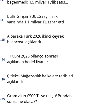
beğenmedi: 1,5 milyar TL’lik satış
yaptı
Bulls Girişim (BULGS) yılın ilk
2:51
yarısında 1,1 milyar TL zarar etti
Albaraka Türk 2026 ikinci çeyrek
2:25
bilançosu açıklandı
TTKOM 2Ç26 bilanço sonrası
1:44
açıklanan hedef fiyatlar
Çitlekçi Mağazacılık halka arz tarihleri
1:10
açıklandı
Gram altın 6500 TL’ye ulaştı! Bundan
0:35
sonra ne olacak?