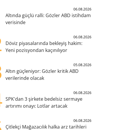
1
06.08.2026
Altında güçlü ralli: Gözler ABD istihdam
verisinde
2
06.08.2026
Döviz piyasalarında bekleyiş hakim:
Yeni pozisyondan kaçınılıyor
3
05.08.2026
Altın güçleniyor: Gözler kritik ABD
verilerinde olacak
4
06.08.2026
SPK'dan 3 şirkete bedelsiz sermaye
artırımı onayı: Lotlar artacak
5
06.08.2026
Çitlekçi Mağazacılık halka arz tarihleri