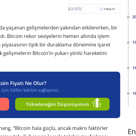
2
rda yaşanan gelişmelerden yakından etkilenirken, bir
ardı. Bitcoin rekor seviyelerin hemen altında işlem
1
iyasasının tipik bir duraklama dönemine işaret
elişmelerin Bitcoin’in yukarı yönlü hareketini
1
coin Fiyatı Ne Olur?
için lütfen katılım sağlayınız.
1
Yükseleceğini Düşünüyorum
Chang, “Bitcoin hala güçlü, ancak makro faktörler
En