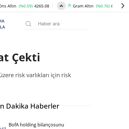
(%0.59)
4265.08
(%0.76)
6541.69
Ons Altın
Gram Altın
HA
ZLA
at Çekti
zere risk varlıkları için risk
n Dakika Haberler
BofA holding bilançosunu
3:17