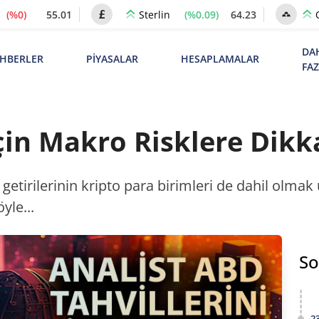
(%0)
55.01
(%0.09)
64.23
Sterlin
DA
HBERLER
PİYASALAR
HESAPLAMALAR
FA
için Makro Risklere Dikk
 getirilerinin kripto para birimleri de dahil olmak ü
yle...
So
2