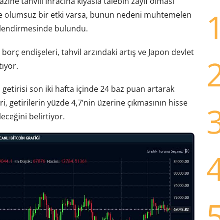
azine tahvili ihracına kıyasla talebin zayıf olması
nde olumsuz bir etki varsa, bunun nedeni muhtemelen
erlendirmesinde bulundu.
orç endişeleri, tahvil arzındaki artış ve Japon devlet
tıyor.
n getirisi son iki hafta içinde 24 baz puan artarak
ri, getirilerin yüzde 4,7’nin üzerine çıkmasının hisse
ceğini belirtiyor.