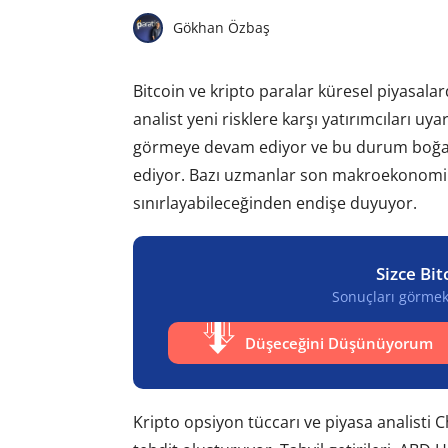
Gökhan Özbaş
Bitcoin ve kripto paralar küresel piyasala
analist yeni risklere karşı yatırımcıları uy
görmeye devam ediyor ve bu durum boğa p
ediyor. Bazı uzmanlar son makroekonomik g
sınırlayabileceğinden endişe duyuyor.
Sizce Bit
Sonuçları görmek 
Düşeceğini Düşünüyorum
Kripto opsiyon tüccarı ve piyasa analisti 