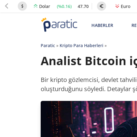
(%0.16)
47.70
Dolar
Euro
HABERLER
RE
Paratic
»
Kripto Para Haberleri
»
Analist Bitcoin 
Bir kripto gözlemcisi, devlet tahvili
oluşturduğunu söyledi. Detaylar şö