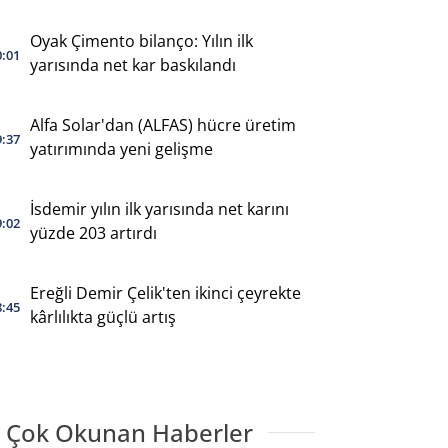
Oyak Çimento bilanço: Yılın ilk
0:01
yarısında net kar baskılandı
Alfa Solar'dan (ALFAS) hücre üretim
9:37
yatırımında yeni gelişme
İsdemir yılın ilk yarısında net karını
9:02
yüzde 203 artırdı
Ereğli Demir Çelik'ten ikinci çeyrekte
8:45
kârlılıkta güçlü artış
 Çok Okunan Haberler