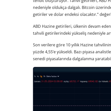
tehdit oluşturuyor. Tahvil getirileri, ABD H
nedeniyle oldukça dalgalı. Bitcoin üzeri
getiriler ve dolar endeksi olacaktır.” değ
ABD Hazine getirileri, ülkenin devam eden b
tahvili getirilerindeki yükseliş nedeniyle ar
Son verilere göre 10 yıllık Hazine tahvilini
yüzde 4,55’e yükseldi. Bazı piyasa analistle
senedi piyasalarında dalgalanma yaratabile