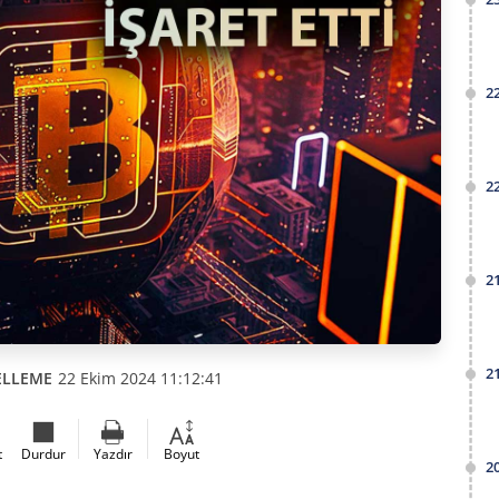
2
2
2
2
ELLEME
22 Ekim 2024 11:12:41
t
Durdur
Yazdır
Boyut
2