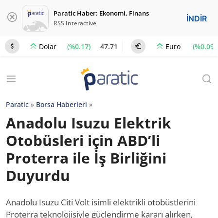
Paratic Haber: Ekonomi, Finans
İNDİR
RSS Interactive
(%0.17)
47.71
(%0.09)
Dolar
Euro
Paratic
»
Borsa Haberleri
»
Anadolu Isuzu Elektrik
Otobüsleri için ABD’li
Proterra ile İş Birliğini
Duyurdu
Anadolu Isuzu Citi Volt isimli elektrikli otobüstlerini
Proterra teknolojisiyle güçlendirme kararı alırken,