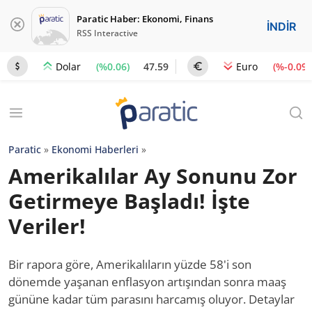
Paratic Haber: Ekonomi, Finans
İNDİR
RSS Interactive
(%0.06)
47.59
(%-0.09)
Dolar
Euro
Paratic
»
Ekonomi Haberleri
»
Amerikalılar Ay Sonunu Zor
Getirmeye Başladı! İşte
Veriler!
Bir rapora göre, Amerikalıların yüzde 58'i son
dönemde yaşanan enflasyon artışından sonra maaş
gününe kadar tüm parasını harcamış oluyor. Detaylar