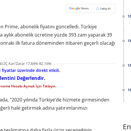
1
 Prime, abonelik fiyatını güncelledi. Türkiye
sonra aylık abonelik ücretine yüzde 393 zam yaparak 39
1
 sonraki ilk fatura döneminden itibaren geçerli olacağı
6/2Ç Kar/Zarar 17.84%-82.16%
1
fiyatlar üzerinde direkt etkili.
lentini Değerlendir.
eneme Hesabı Açmak İçin Tıklayın.
1
da, “2020 yılında Türkiye’de hizmete girmesinden
ğerli hale getirmek adına yatırımlarımızı
En
Prime teslimatına daha fazla ürün seçeneğinin