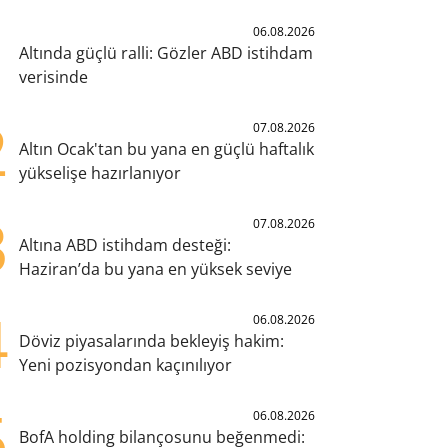
1
06.08.2026
Altında güçlü ralli: Gözler ABD istihdam
verisinde
2
07.08.2026
Altın Ocak'tan bu yana en güçlü haftalık
yükselişe hazırlanıyor
3
07.08.2026
Altına ABD istihdam desteği:
Haziran’da bu yana en yüksek seviye
4
06.08.2026
Döviz piyasalarında bekleyiş hakim:
Yeni pozisyondan kaçınılıyor
5
06.08.2026
BofA holding bilançosunu beğenmedi: