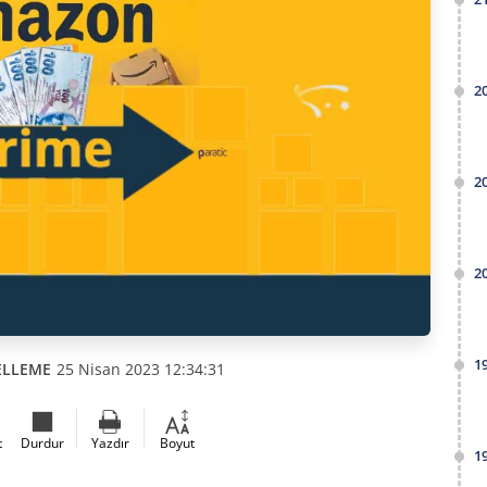
2
2
2
1
ELLEME
25 Nisan 2023 12:34:31
t
Durdur
Yazdır
Boyut
1