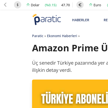
(%0.15)
47.70
Dolar
Euro
HABERLER
RE
Paratic
»
Ekonomi Haberleri
»
Amazon Prime Ü
Üç senedir Türkiye pazarında yer a
ilişkin detay verdi.