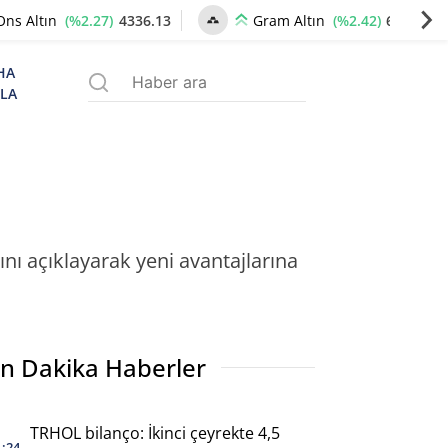
(%2.27)
4336.13
(%2.42)
6649.93
Ons Altın
Gram Altın
HA
ZLA
nı açıklayarak yeni avantajlarına
n Dakika Haberler
TRHOL bilanço: İkinci çeyrekte 4,5
1:24