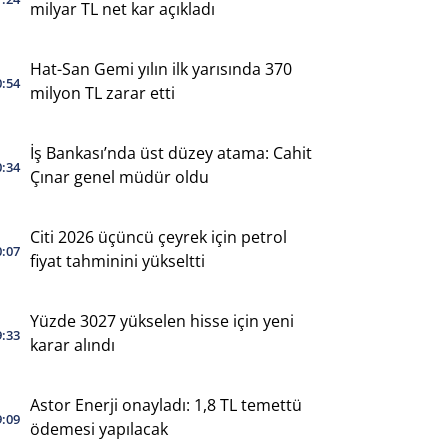
milyar TL net kar açıkladı
Hat-San Gemi yılın ilk yarısında 370
0:54
milyon TL zarar etti
İş Bankası’nda üst düzey atama: Cahit
0:34
Çınar genel müdür oldu
Citi 2026 üçüncü çeyrek için petrol
0:07
fiyat tahminini yükseltti
Yüzde 3027 yükselen hisse için yeni
9:33
karar alındı
Astor Enerji onayladı: 1,8 TL temettü
9:09
ödemesi yapılacak