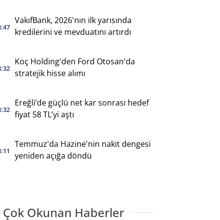
VakıfBank, 2026'nın ilk yarısında
8:47
kredilerini ve mevduatını artırdı
Koç Holding'den Ford Otosan'da
8:32
stratejik hisse alımı
Ereğli’de güçlü net kar sonrası hedef
8:32
fiyat 58 TL’yi aştı
Temmuz'da Hazine'nin nakit dengesi
8:11
yeniden açığa döndü
 Çok Okunan Haberler