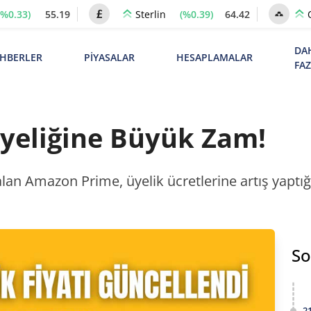
(%0.33)
55.19
(%0.39)
64.42
Sterlin
DA
HBERLER
PİYASALAR
HESAPLAMALAR
FA
yeliğine Büyük Zam!
lan Amazon Prime, üyelik ücretlerine artış yaptığı
So
2