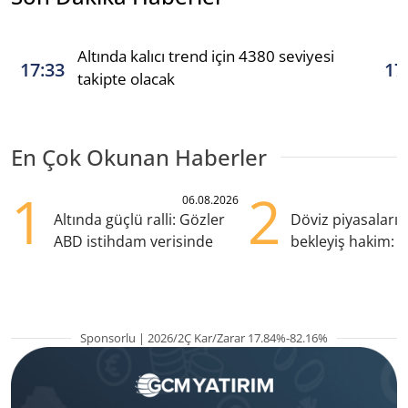
Altında kalıcı trend için 4380 seviyesi
17:33
17
takipte olacak
En Çok Okunan Haberler
1
2
06.08.2026
Altında güçlü ralli: Gözler
Döviz piyasaları
ABD istihdam verisinde
bekleyiş hakim: Y
pozisyondan kaçı
Sponsorlu | 2026/2Ç Kar/Zarar 17.84%-82.16%