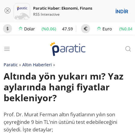
Paratic Haber: Ekonomi, Finans
İNDİR
RSS Interactive
(%0.06)
47.59
(%0.04)
Dolar
Euro
Paratic
»
Altın Haberleri
»
Altında yön yukarı mı? Yaz
aylarında hangi fiyatlar
bekleniyor?
Prof. Dr. Murat Ferman altın fiyatlarının yılın son
çeyreğinde 9 bin TL’nin üstünü test edebileceğini
söyledi. İşte detaylar;