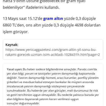
hatta 9 binin üstüne gidebilecek bir gram fiyatı
bekleniliyor” ifadelerini kullandı.
13 Mayıs saat 15.12’de
gram altın
yüzde 0,3 düşüşle
6860 TL’den, ons altın yüzde 0,3 düşüşle 4698 dolardan
işlem görüyor.
Kaynak:
https://www.yenicaggazetesi.com/gram-altin-yil-sonu-bu-
rakami-gorecek-uzman-isim-acikladi-1028431h.htm?page=2
Yasal uyarı:
Bu haber sadece bilgilendirme amaçlıdır. Paratic.com’da
yer alan bilgi, yorum ve tavsiyeler yatırım danışmanlığı kapsamında
değildir. Yatırım danışmanlığı hizmeti, aracı kurumlar, portföy yönetim
şirketleri ve mevduat kabul etmeyen bankalar ile müşteri arasında
imzalanacak yatırım danışmanlığı sözleşmesi çerçevesinde
sunulmaktadır. Bu haberde yer alan görüşler, mali durumunuz ile risk
ve getiri tercihinize uygun olmayabilir. Bu nedenle yalnızca burada yer
alan bilgilere dayanarak yatırım kararı verilmesi uygun
sonuçlar doğurmayabilir.