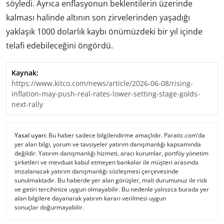
söyledi. Ayrıca enflasyonun beklentilerin üzerinde
kalması halinde altının son zirvelerinden yaşadığı
yaklaşık 1000 dolarlık kaybı önümüzdeki bir yıl içinde
telafi edebileceğini öngördü.
Kaynak:
https://www.kitco.com/news/article/2026-06-08/rising-
inflation-may-push-real-rates-lower-setting-stage-golds-
next-rally
Yasal uyarı:
Bu haber sadece bilgilendirme amaçlıdır. Paratic.com’da
yer alan bilgi, yorum ve tavsiyeler yatırım danışmanlığı kapsamında
değildir. Yatırım danışmanlığı hizmeti, aracı kurumlar, portföy yönetim
şirketleri ve mevduat kabul etmeyen bankalar ile müşteri arasında
imzalanacak yatırım danışmanlığı sözleşmesi çerçevesinde
sunulmaktadır. Bu haberde yer alan görüşler, mali durumunuz ile risk
ve getiri tercihinize uygun olmayabilir. Bu nedenle yalnızca burada yer
alan bilgilere dayanarak yatırım kararı verilmesi uygun
sonuçlar doğurmayabilir.