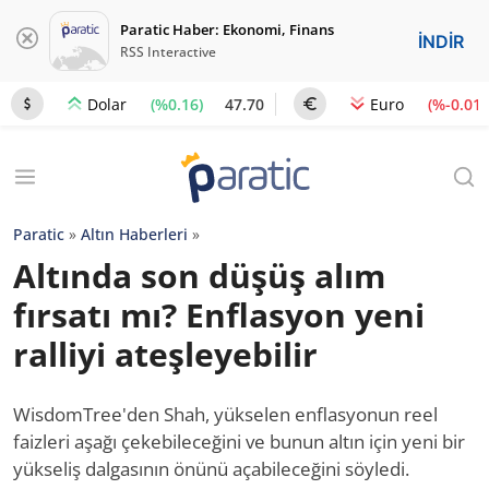
Paratic Haber: Ekonomi, Finans
İNDİR
RSS Interactive
(%0.16)
47.70
(%-0.01)
Dolar
Euro
Paratic
»
Altın Haberleri
»
Altında son düşüş alım
fırsatı mı? Enflasyon yeni
ralliyi ateşleyebilir
WisdomTree'den Shah, yükselen enflasyonun reel
faizleri aşağı çekebileceğini ve bunun altın için yeni bir
yükseliş dalgasının önünü açabileceğini söyledi.