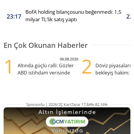
BofA holding bilançosunu beğenmedi: 1,5
23:17
22
milyar TL’lik satış yaptı
En Çok Okunan Haberler
1
2
06.08.2026
Altında güçlü ralli: Gözler
Döviz piyasaları
ABD istihdam verisinde
bekleyiş hakim: Y
pozisyondan kaçı
Sponsorlu | 2026/2Ç Kar/Zarar 17.84%-82.16%