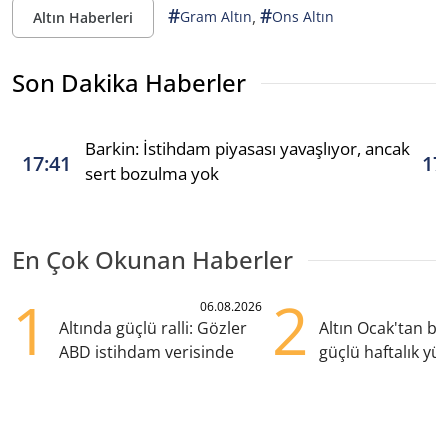
#
#
,
Gram Altın
Ons Altın
Altın Haberleri
Son Dakika Haberler
Barkin: İstihdam piyasası yavaşlıyor, ancak
17:41
17
sert bozulma yok
En Çok Okunan Haberler
1
2
06.08.2026
Altında güçlü ralli: Gözler
Altın Ocak'tan b
ABD istihdam verisinde
güçlü haftalık yük
hazırlanıyor