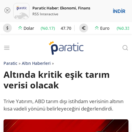
Paratic Haber: Ekonomi, Finans
İNDİR
RSS Interactive
(%0.17)
47.70
(%0.33)
Dolar
Euro
Paratic
»
Altın Haberleri
»
Altında kritik eşik tarım
verisi olacak
Trive Yatırım, ABD tarım dışı istihdam verisinin altının
kısa vadeli yönünü belirleyeceğini değerlendirdi.