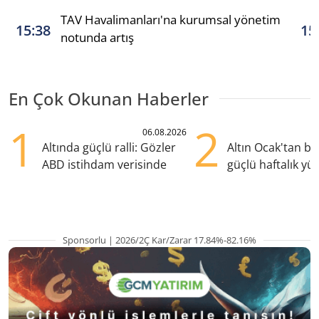
TAV Havalimanları'na kurumsal yönetim
15:38
15
notunda artış
En Çok Okunan Haberler
1
2
06.08.2026
Altında güçlü ralli: Gözler
Altın Ocak'tan b
ABD istihdam verisinde
güçlü haftalık yük
hazırlanıyor
Sponsorlu | 2026/2Ç Kar/Zarar 17.84%-82.16%