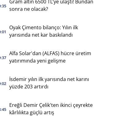
Gram altın 6500 TL’ye ulaştı! Bundan
0:35
sonra ne olacak?
Oyak Çimento bilanço: Yılın ilk
0:01
yarısında net kar baskılandı
Alfa Solar'dan (ALFAS) hücre üretim
9:37
yatırımında yeni gelişme
İsdemir yılın ilk yarısında net karını
9:02
yüzde 203 artırdı
Ereğli Demir Çelik'ten ikinci çeyrekte
8:45
kârlılıkta güçlü artış