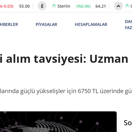
%-0.03)
55.00
(%0.06)
64.21
Sterlin
DA
HBERLER
PİYASALAR
HESAPLAMALAR
FA
 alım tavsiyesi: Uzman k
tlarında güçlü yükselişler için 6750 TL üzerinde g
So