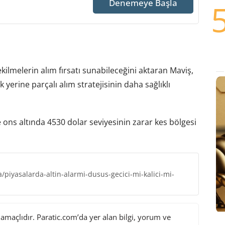
Denemeye Başla
ekilmelerin alım fırsatı sunabileceğini aktaran Maviş,
erine parçalı alım stratejisinin daha sağlıklı
se ons altında 4530 dolar seviyesinin zarar kes bölgesi
piyasalarda-altin-alarmi-dusus-gecici-mi-kalici-mi-
maçlıdır. Paratic.com’da yer alan bilgi, yorum ve