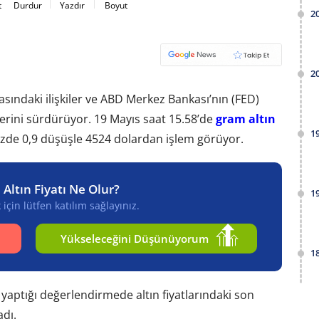
t
Durdur
Yazdır
Boyut
2
2
arasındaki ilişkiler ve ABD Merkez Bankası’nın (FED)
tlerini sürdürüyor. 19 Mayıs saat 15.58’de
gram altın
1
zde 0,9 düşüşle 4524 dolardan işlem görüyor.
 Altın Fiyatı Ne Olur?
1
için lütfen katılım sağlayınız.
Yükseleceğini Düşünüyorum
1
 yaptığı değerlendirmede altın fiyatlarındaki son
adı.