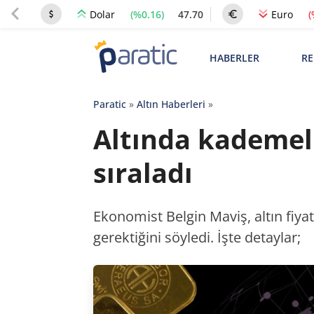
(%0.16)
47.70
(
Dolar
Euro
HABERLER
RE
Paratic
»
Altın Haberleri
»
Altında kademeli
sıraladı
Ekonomist Belgin Maviş, altın fiya
gerektiğini söyledi. İşte detaylar;