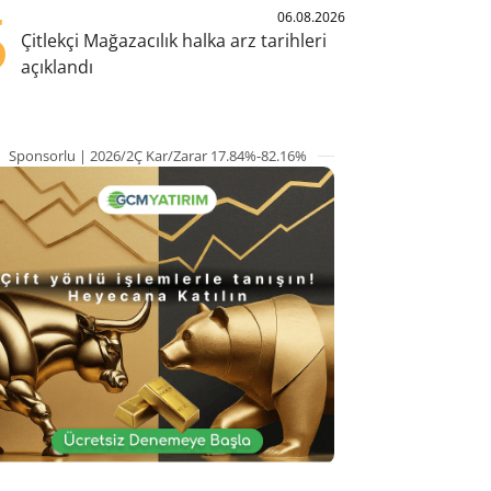
5
06.08.2026
Çitlekçi Mağazacılık halka arz tarihleri
açıklandı
Sponsorlu | 2026/2Ç Kar/Zarar 17.84%-82.16%