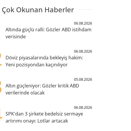
 Çok Okunan Haberler
1
06.08.2026
Altında güçlü ralli: Gözler ABD istihdam
verisinde
2
06.08.2026
Döviz piyasalarında bekleyiş hakim:
Yeni pozisyondan kaçınılıyor
3
05.08.2026
Altın güçleniyor: Gözler kritik ABD
verilerinde olacak
4
06.08.2026
SPK'dan 3 şirkete bedelsiz sermaye
artırımı onayı: Lotlar artacak