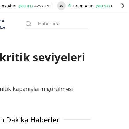
(%0.41)
4257.19
(%0.57)
6529.52
Ons Altın
Gram Altın
HA
ZLA
ritik seviyeleri
ünlük kapanışların görülmesi
n Dakika Haberler