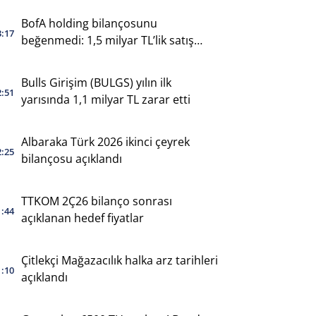
BofA holding bilançosunu
3:17
beğenmedi: 1,5 milyar TL’lik satış
yaptı
Bulls Girişim (BULGS) yılın ilk
2:51
yarısında 1,1 milyar TL zarar etti
Albaraka Türk 2026 ikinci çeyrek
2:25
bilançosu açıklandı
TTKOM 2Ç26 bilanço sonrası
1:44
açıklanan hedef fiyatlar
Çitlekçi Mağazacılık halka arz tarihleri
1:10
açıklandı