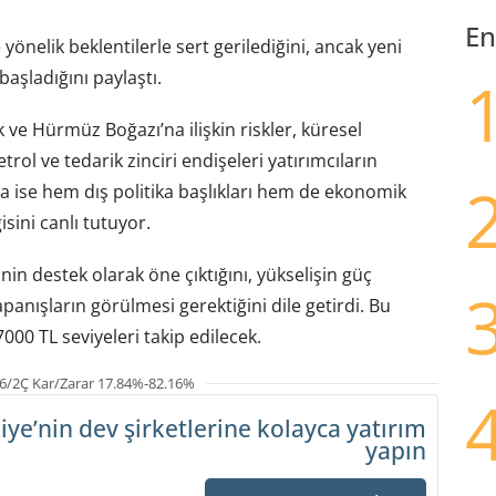
En
yönelik beklentilerle sert gerilediğini, ancak yeni
başladığını paylaştı.
k ve Hürmüz Boğazı’na ilişkin riskler, küresel
etrol ve tedarik zinciri endişeleri yatırımcıların
ada ise hem dış politika başlıkları hem de ekonomik
gisini canlı tutuyor.
in destek olarak öne çıktığını, yükselişin güç
anışların görülmesi gerektiğini dile getirdi. Bu
000 TL seviyeleri takip edilecek.
6/2Ç Kar/Zarar 17.84%-82.16%
iye’nin dev şirketlerine
kolayca yatırım
yapın