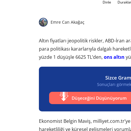
Dinle
Durakla
Emre Can Akağaç
Altın fiyatları jeopolitik riskler, ABD-İran 
para politikası kararlarıyla dalgalı hareke
yüzde 1 düşüşle 6625 TL’den,
ons altın
yü
Sizce Gram
Sonuçları görmek 
Düşeceğini Düşünüyorum
Ekonomist Belgin Maviş, milliyet.com.tr’ye
hareketliliği ve küresel gelişmeleri yoruml