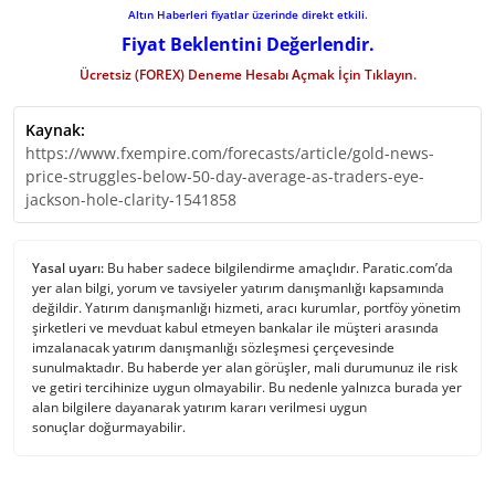
Altın Haberleri fiyatlar üzerinde direkt etkili.
Fiyat Beklentini Değerlendir.
Ücretsiz (FOREX) Deneme Hesabı Açmak İçin Tıklayın.
Kaynak:
https://www.fxempire.com/forecasts/article/gold-news-
price-struggles-below-50-day-average-as-traders-eye-
jackson-hole-clarity-1541858
Yasal uyarı:
Bu haber sadece bilgilendirme amaçlıdır. Paratic.com’da
yer alan bilgi, yorum ve tavsiyeler yatırım danışmanlığı kapsamında
değildir. Yatırım danışmanlığı hizmeti, aracı kurumlar, portföy yönetim
şirketleri ve mevduat kabul etmeyen bankalar ile müşteri arasında
imzalanacak yatırım danışmanlığı sözleşmesi çerçevesinde
sunulmaktadır. Bu haberde yer alan görüşler, mali durumunuz ile risk
ve getiri tercihinize uygun olmayabilir. Bu nedenle yalnızca burada yer
alan bilgilere dayanarak yatırım kararı verilmesi uygun
sonuçlar doğurmayabilir.