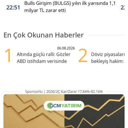
Bulls Girişim (BULGS) yılın ilk yarısında 1,1
22:51
22
milyar TL zarar etti
En Çok Okunan Haberler
1
2
06.08.2026
Altında güçlü ralli: Gözler
Döviz piyasaları
ABD istihdam verisinde
bekleyiş hakim: Y
pozisyondan kaçı
Sponsorlu | 2026/2Ç Kar/Zarar 17.84%-82.16%