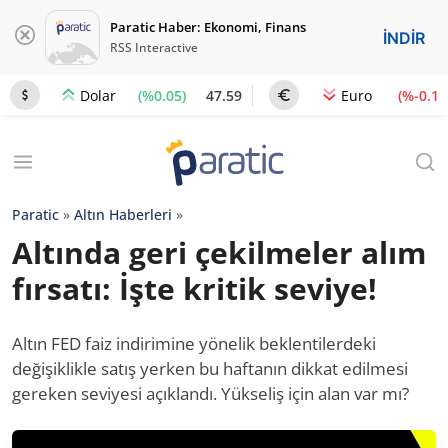
Paratic Haber: Ekonomi, Finans
İNDİR
RSS Interactive
(%0.05)
47.59
(%-0.1)
Dolar
Euro
Paratic
»
Altın Haberleri
»
Altında geri çekilmeler alım
fırsatı: İşte kritik seviye!
Altın FED faiz indirimine yönelik beklentilerdeki
değişiklikle satış yerken bu haftanın dikkat edilmesi
gereken seviyesi açıklandı. Yükseliş için alan var mı?