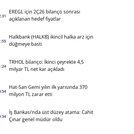
EREGL için 2Ç26 bilanço sonrası
2:31
açıklanan hedef fiyatlar
Halkbank (HALKB) ikincil halka arz için
1:55
düğmeye bastı
TRHOL bilanço: İkinci çeyrekte 4,5
1:24
milyar TL net kar açıkladı
Hat-San Gemi yılın ilk yarısında 370
0:54
milyon TL zarar etti
İş Bankası’nda üst düzey atama: Cahit
0:34
Çınar genel müdür oldu