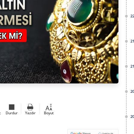
2
2
2
2
t
Durdur
Yazdır
Boyut
2