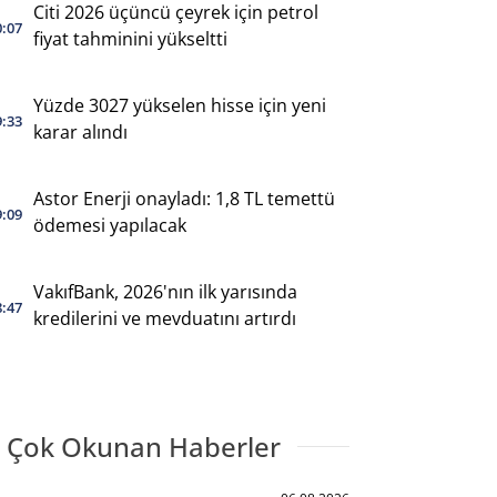
Citi 2026 üçüncü çeyrek için petrol
0:07
fiyat tahminini yükseltti
Yüzde 3027 yükselen hisse için yeni
9:33
karar alındı
Astor Enerji onayladı: 1,8 TL temettü
9:09
ödemesi yapılacak
VakıfBank, 2026'nın ilk yarısında
8:47
kredilerini ve mevduatını artırdı
 Çok Okunan Haberler