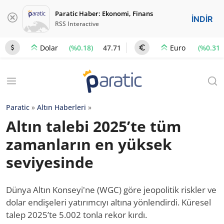
Paratic Haber: Ekonomi, Finans
İNDİR
RSS Interactive
(%0.18)
47.71
(%0.31)
Dolar
Euro
Paratic
»
Altın Haberleri
»
Altın talebi 2025’te tüm
zamanların en yüksek
seviyesinde
Dünya Altın Konseyi'ne (WGC) göre jeopolitik riskler ve
dolar endişeleri yatırımcıyı altına yönlendirdi. Küresel
talep 2025’te 5.002 tonla rekor kırdı.