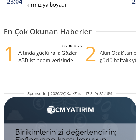
23:04
22
kırmızıya boyadı
En Çok Okunan Haberler
1
2
06.08.2026
Altında güçlü ralli: Gözler
Altın Ocak'tan b
ABD istihdam verisinde
güçlü haftalık yük
hazırlanıyor
Sponsorlu | 2026/2Ç Kar/Zarar 17.84%-82.16%