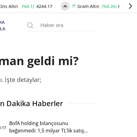
(%0.1)
4244.17
(%0.26)
6509.37
Ons Altın
Gram Altın
HA
ZLA
zaman geldi mi?
. İşte detaylar;
n Dakika Haberler
BofA holding bilançosunu
3:17
beğenmedi: 1,5 milyar TL’lik satış