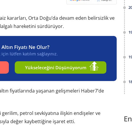
2
faiz kararları, Orta Doğu’da devam eden belirsizlik ve
dalgalı hareketini sürdürüyor.
1
 Altın Fiyatı Ne Olur?
için lütfen katılım sağlayınız.
1
Yükseleceğini Düşünüyorum
1
 altın fiyatlarında yaşanan gelişmeleri Haber7’de
 gerilim, petrol sevkiyatına ilişkin endişeler ve
En
yla değer kaybettiğine işaret etti.