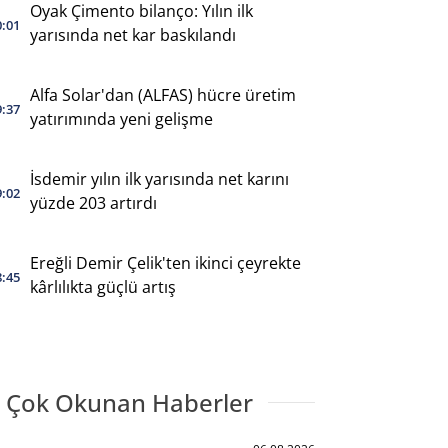
Oyak Çimento bilanço: Yılın ilk
0:01
yarısında net kar baskılandı
Alfa Solar'dan (ALFAS) hücre üretim
9:37
yatırımında yeni gelişme
İsdemir yılın ilk yarısında net karını
9:02
yüzde 203 artırdı
Ereğli Demir Çelik'ten ikinci çeyrekte
8:45
kârlılıkta güçlü artış
 Çok Okunan Haberler