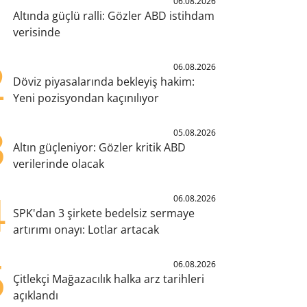
1
06.08.2026
Altında güçlü ralli: Gözler ABD istihdam
verisinde
2
06.08.2026
Döviz piyasalarında bekleyiş hakim:
Yeni pozisyondan kaçınılıyor
3
05.08.2026
Altın güçleniyor: Gözler kritik ABD
verilerinde olacak
4
06.08.2026
SPK'dan 3 şirkete bedelsiz sermaye
artırımı onayı: Lotlar artacak
5
06.08.2026
Çitlekçi Mağazacılık halka arz tarihleri
açıklandı