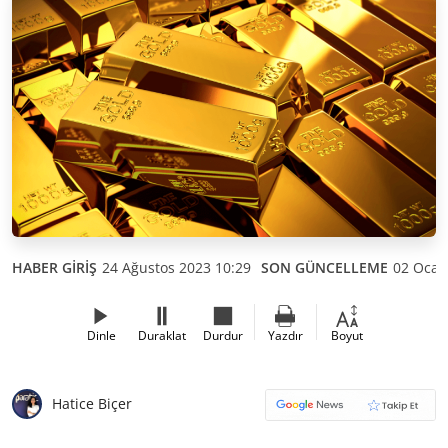
HABER GİRİŞ
24 Ağustos 2023 10:29
SON GÜNCELLEME
02 Ocak
Dinle
Duraklat
Durdur
Yazdır
Boyut
Hatice Biçer