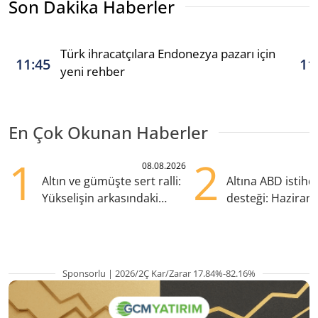
Son Dakika Haberler
Türk ihracatçılara Endonezya pazarı için
11:45
11
yeni rehber
En Çok Okunan Haberler
1
2
08.08.2026
Altın ve gümüşte sert ralli:
Altına ABD istih
Yükselişin arkasındaki
desteği: Haziran
kritik etkenler
yana en yüksek s
Sponsorlu | 2026/2Ç Kar/Zarar 17.84%-82.16%