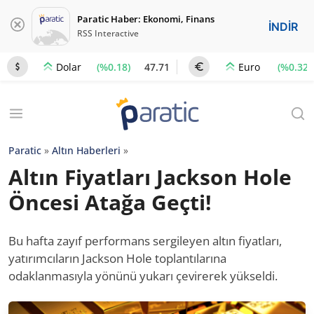
Paratic Haber: Ekonomi, Finans
İNDİR
RSS Interactive
(%0.18)
47.71
(%0.32)
Dolar
Euro
Paratic
»
Altın Haberleri
»
Altın Fiyatları Jackson Hole
Öncesi Atağa Geçti!
Bu hafta zayıf performans sergileyen altın fiyatları,
yatırımcıların Jackson Hole toplantılarına
odaklanmasıyla yönünü yukarı çevirerek yükseldi.