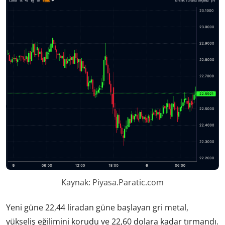
Kaynak: Piyasa.Paratic.com
Yeni güne 22,44 liradan güne başlayan gri metal,
yükseliş eğilimini korudu ve 22,60 dolara kadar tırmandı.