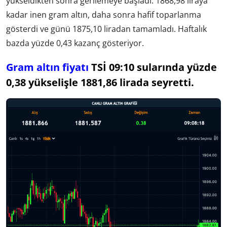
yükseldikten sonra gerilemeye başladı. 1868,98 liraya
kadar inen gram altın, daha sonra hafif toparlanma
gösterdi ve günü 1875,10 liradan tamamladı. Haftalık
bazda yüzde 0,43 kazanç gösteriyor.
Gram altın fiyatı
TSİ 09:10 sularında yüzde
0,38 yükselişle 1881,86 lirada seyretti.