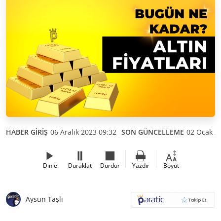
HABER GİRİŞ
06 Aralık 2023 09:32
SON GÜNCELLEME
02 Ocak 2
Dinle
Duraklat
Durdur
Yazdır
Boyut
Aysun Taşlı