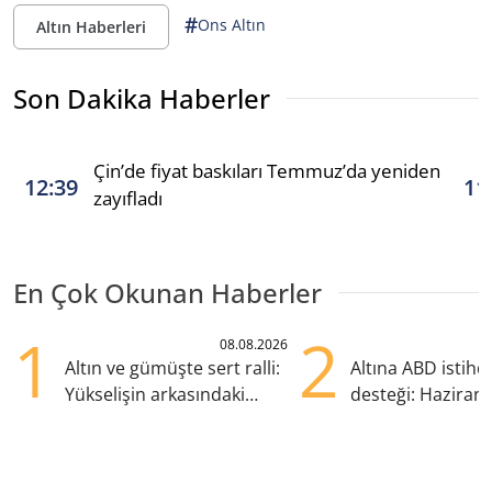
#
Ons Altın
Altın Haberleri
Son Dakika Haberler
Çin’de fiyat baskıları Temmuz’da yeniden
12:39
11
zayıfladı
En Çok Okunan Haberler
1
2
08.08.2026
Altın ve gümüşte sert ralli:
Altına ABD istih
Yükselişin arkasındaki
desteği: Haziran
kritik etkenler
yana en yüksek s