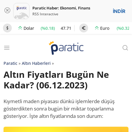
Paratic Haber: Ekonomi, Finans
İNDİR
RSS Interactive
(%0.18)
47.71
(%0.32)
Dolar
Euro
Paratic
»
Altın Haberleri
»
Altın Fiyatları Bugün Ne
Kadar? (06.12.2023)
Kıymetli maden piyasası dünkü işlemlerde düşüş
gösterdikten sonra bugün bir miktar toparlanma
gösteriyor. İşte altın fiyatlarında son durum: