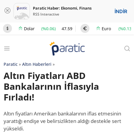
Paratic Haber: Ekonomi, Finans
İNDİR
RSS Interactive
(%0.06)
47.59
(%0.13)
Dolar
Euro
Paratic
»
Altın Haberleri
»
Altın Fiyatları ABD
Bankalarının İflasıyla
Fırladı!
Altın fiyatları Amerikan bankalarının iflas etmesinin
yarattığı endişe ve belirsizlikten aldığı destekle sert
yükseldi.