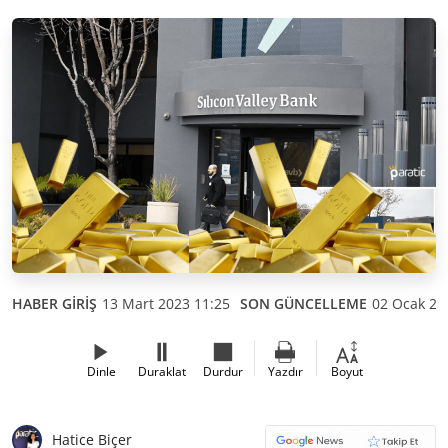
HABER GİRİŞ
13 Mart 2023 11:25
SON GÜNCELLEME
02 Ocak 20
Dinle
Duraklat
Durdur
Yazdır
Boyut
Hatice Biçer