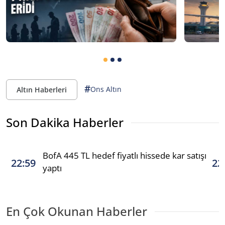
#
Ons Altın
Altın Haberleri
Son Dakika Haberler
BofA 445 TL hedef fiyatlı hissede kar satışı
22:59
22
yaptı
En Çok Okunan Haberler