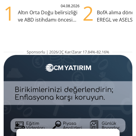
1
2
04.08.2026
Altın Orta Doğu belirsizliği
BofA alıma dönd
ve ABD istihdamı öncesi
EREGL ve ASELS 
yükselişte
eklendi
Sponsorlu | 2026/2Ç Kar/Zarar 17.84%-82.16%