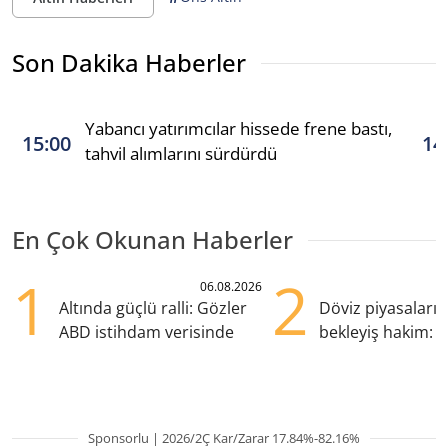
Son Dakika Haberler
Yabancı yatırımcılar hissede frene bastı,
15:00
14
tahvil alımlarını sürdürdü
En Çok Okunan Haberler
1
2
06.08.2026
Altında güçlü ralli: Gözler
Döviz piyasaları
ABD istihdam verisinde
bekleyiş hakim: Y
pozisyondan kaçı
Sponsorlu | 2026/2Ç Kar/Zarar 17.84%-82.16%