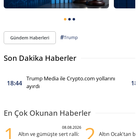
#
Trump
Gündem Haberleri
Son Dakika Haberler
Trump Media ile Crypto.com yollarını
18:44
18
ayırdı
En Çok Okunan Haberler
1
2
08.08.2026
Altın ve gümüşte sert ralli:
Altın Ocak'tan b