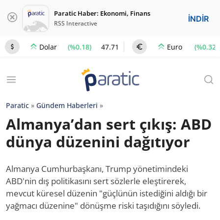
Paratic Haber: Ekonomi, Finans
İNDİR
RSS Interactive
(%0.18)
47.71
(%0.32)
Dolar
Euro
Paratic
»
Gündem Haberleri
»
Almanya’dan sert çıkış: ABD
dünya düzenini dağıtıyor
Almanya Cumhurbaşkanı, Trump yönetimindeki
ABD'nin dış politikasını sert sözlerle eleştirerek,
mevcut küresel düzenin "güçlünün istediğini aldığı bir
yağmacı düzenine" dönüşme riski taşıdığını söyledi.