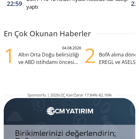
22:59
22
yaptı
En Çok Okunan Haberler
1
2
04.08.2026
Altın Orta Doğu belirsizliği
BofA alıma dönd
ve ABD istihdamı öncesi
EREGL ve ASELS 
yükselişte
eklendi
Sponsorlu | 2026/2Ç Kar/Zarar 17.84%-82.16%