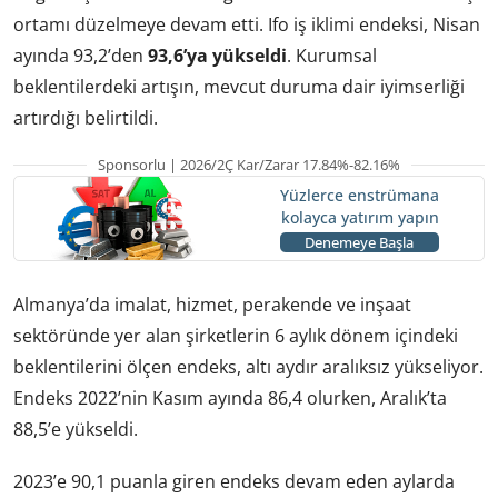
ortamı düzelmeye devam etti. Ifo iş iklimi endeksi, Nisan
ayında 93,2’den
93,6’ya yükseldi
. Kurumsal
beklentilerdeki artışın, mevcut duruma dair iyimserliği
artırdığı belirtildi.
Sponsorlu | 2026/2Ç Kar/Zarar 17.84%-82.16%
Yüzlerce enstrümana
kolayca yatırım yapın
Denemeye Başla
Almanya’da imalat, hizmet, perakende ve inşaat
sektöründe yer alan şirketlerin 6 aylık dönem içindeki
beklentilerini ölçen endeks, altı aydır aralıksız yükseliyor.
Endeks 2022’nin Kasım ayında 86,4 olurken, Aralık’ta
88,5’e yükseldi.
2023’e 90,1 puanla giren endeks devam eden aylarda