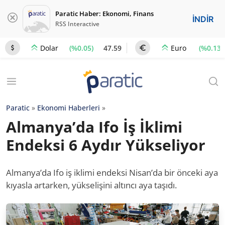
Paratic Haber: Ekonomi, Finans
İNDİR
RSS Interactive
(%0.05)
47.59
(%0.13)
Dolar
Euro
Paratic
»
Ekonomi Haberleri
»
Almanya’da Ifo İş İklimi
Endeksi 6 Aydır Yükseliyor
Almanya’da Ifo iş iklimi endeksi Nisan’da bir önceki aya
kıyasla artarken, yükselişini altıncı aya taşıdı.