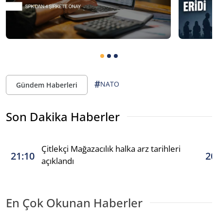
#
NATO
Gündem Haberleri
Son Dakika Haberler
Çitlekçi Mağazacılık halka arz tarihleri
21:10
20
açıklandı
En Çok Okunan Haberler