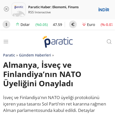
Paratic Haber: Ekonomi, Finans
İNDİR
RSS Interactive
(%0.05)
47.59
(%-0.07)
Dolar
Euro
Paratic
»
Gündem Haberleri
»
Almanya, İsveç ve
Finlandiya’nın NATO
Üyeliğini Onayladı
İsveç ve Finlandiya'nın NATO üyeliği protokolünü
içeren yasa tasarısı Sol Parti’nin ret kararına rağmen
Alman parlamentosunda kabul edildi. Detaylar