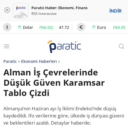
Paratic Haber: Ekonomi, Finans
İNDİR
RSS Interactive
(%0.02)
47.72
(%0.05)
Dolar
Euro
Paratic
»
Ekonomi Haberleri
»
Alman İş Çevrelerinde
Düşük Güven Karamsar
Tablo Çizdi
Almanya’nın Haziran ayı İş İklimi Endeksi’nde düşüş
kaydedildi. Ifo verilerine göre, ülkede iş dünyası güveni
ve beklentileri azaldı. Detaylar haberde;