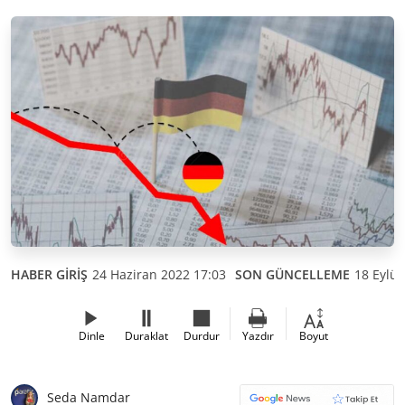
HABER GİRİŞ
24 Haziran 2022 17:03
SON GÜNCELLEME
18 Eylül
Dinle
Duraklat
Durdur
Yazdır
Boyut
Seda Namdar