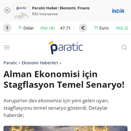
Paratic Haber: Ekonomi, Finans
İNDİR
RSS Interactive
(%0.18)
47.71
(%0.32)
Dolar
Euro
Paratic
»
Ekonomi Haberleri
»
Alman Ekonomisi için
Stagflasyon Temel Senaryo!
Avrupa’nın dev ekonomisi için yeni gelen uyarı,
stagflasyonu temel senaryo gösterdi. Detaylar
haberde;