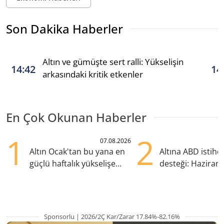
Son Dakika Haberler
Altın ve gümüşte sert ralli: Yükselişin
14:42
14
arkasındaki kritik etkenler
En Çok Okunan Haberler
1
2
07.08.2026
Altın Ocak'tan bu yana en
Altına ABD istih
güçlü haftalık yükselişe
desteği: Haziran
hazırlanıyor
yana en yüksek s
Sponsorlu | 2026/2Ç Kar/Zarar 17.84%-82.16%