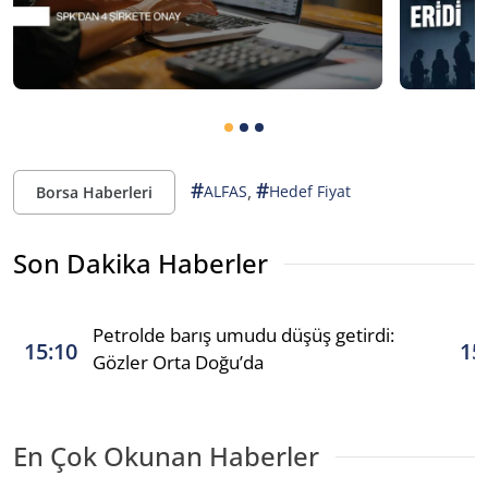
#
#
,
ALFAS
Hedef Fiyat
Borsa Haberleri
Son Dakika Haberler
Petrolde barış umudu düşüş getirdi:
15:10
15
Gözler Orta Doğu’da
En Çok Okunan Haberler