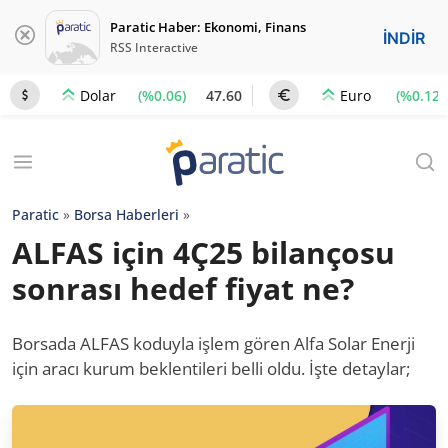
Paratic Haber: Ekonomi, Finans
İNDİR
RSS Interactive
(%0.06)
47.60
(%0.12)
Dolar
Euro
Paratic
»
Borsa Haberleri
»
ALFAS için 4Ç25 bilançosu
sonrası hedef fiyat ne?
Borsada ALFAS koduyla işlem gören Alfa Solar Enerji
için aracı kurum beklentileri belli oldu. İşte detaylar;