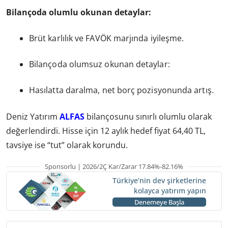
Bilançoda olumlu okunan detaylar:
Brüt karlılık ve FAVÖK marjında iyileşme.
Bilançoda olumsuz okunan detaylar:
Hasılatta daralma, net borç pozisyonunda artış.
Deniz Yatırım
ALFAS
bilançosunu sınırlı olumlu olarak
değerlendirdi. Hisse için 12 aylık hedef fiyat 64,40 TL,
tavsiye ise “tut” olarak korundu.
Sponsorlu | 2026/2Ç Kar/Zarar 17.84%-82.16%
Türkiye’nin dev şirketlerine
kolayca yatırım yapın
Denemeye Başla