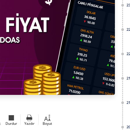
2
2
2
2
2
t
Durdur
Yazdır
Boyut
2