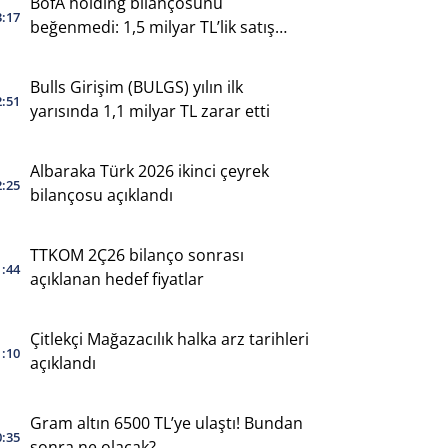
BofA holding bilançosunu
3:17
beğenmedi: 1,5 milyar TL’lik satış
yaptı
Bulls Girişim (BULGS) yılın ilk
2:51
yarısında 1,1 milyar TL zarar etti
Albaraka Türk 2026 ikinci çeyrek
2:25
bilançosu açıklandı
TTKOM 2Ç26 bilanço sonrası
1:44
açıklanan hedef fiyatlar
Çitlekçi Mağazacılık halka arz tarihleri
1:10
açıklandı
Gram altın 6500 TL’ye ulaştı! Bundan
0:35
sonra ne olacak?