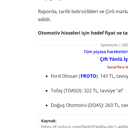
Raporda, tarife belirsizlikleri ve Çinli ma
edildi.
Otomotiv hisseleri için hedef fiyat ve ta
Sponsorlu | 202
Tüm piyasa hareketlerin
Çift Yönlü İ
Sanal Para i
Ford Otosan (
FROTO
): 143 TL, tavsi
Tofaş (TOASO): 322 TL, tavsiye “al”
Doğuş Otomotiv (DOAS): 260 TL, tavs
Kaynak:
https://f.unluco.com/f/g/6203a90a-dec1-4d6