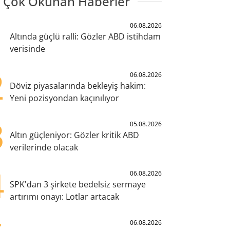
 Çok Okunan Haberler
1
06.08.2026
Altında güçlü ralli: Gözler ABD istihdam
verisinde
2
06.08.2026
Döviz piyasalarında bekleyiş hakim:
Yeni pozisyondan kaçınılıyor
3
05.08.2026
Altın güçleniyor: Gözler kritik ABD
verilerinde olacak
4
06.08.2026
SPK'dan 3 şirkete bedelsiz sermaye
artırımı onayı: Lotlar artacak
06.08.2026