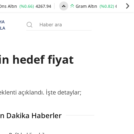
(%0.66)
4267.94
(%0.82)
6545.77
Ons Altın
Gram Altın
HA
ZLA
in hedef fiyat
enti açıklandı. İşte detaylar;
n Dakika Haberler