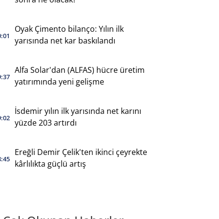
Oyak Çimento bilanço: Yılın ilk
0:01
yarısında net kar baskılandı
Alfa Solar'dan (ALFAS) hücre üretim
9:37
yatırımında yeni gelişme
İsdemir yılın ilk yarısında net karını
9:02
yüzde 203 artırdı
Ereğli Demir Çelik'ten ikinci çeyrekte
8:45
kârlılıkta güçlü artış