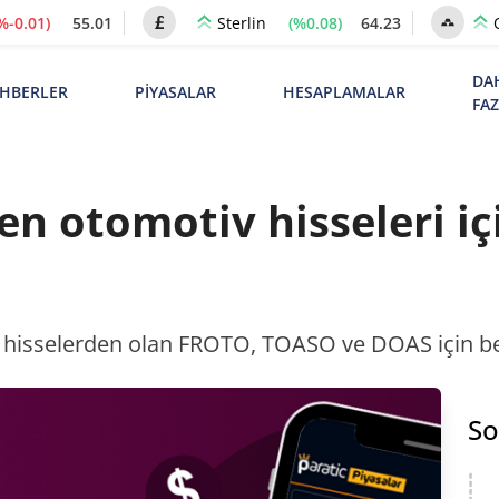
%-0.01)
55.01
(%0.08)
64.23
Sterlin
DA
HBERLER
PİYASALAR
HESAPLAMALAR
FA
len otomotiv hisseleri iç
ği hisselerden olan FROTO, TOASO ve DOAS için bekl
So