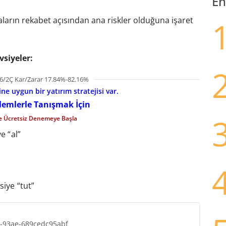
En
rkaların rekabet açısından ana riskler olduğuna işaret
vsiyeler:
6/2Ç Kar/Zarar 17.84%-82.16%
e uygun bir yatırım stratejisi var.
şlemlerle Tanışmak İçin
le Ücretsiz Denemeye Başla
ye “al”
iye “tut”
b-93ae-689cedc95abf