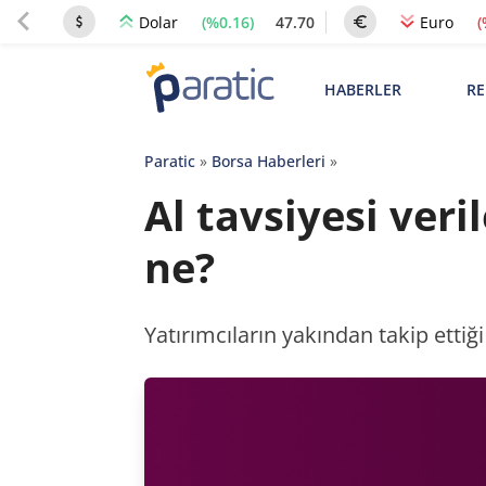
(%0.16)
47.70
(
Dolar
Euro
HABERLER
RE
Paratic
»
Borsa Haberleri
»
Al tavsiyesi veri
ne?
Yatırımcıların yakından takip etti