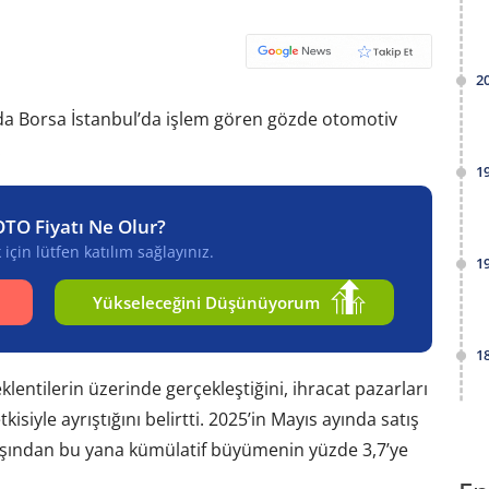
2
rda Borsa İstanbul’da işlem gören gözde otomotiv
.
1
OTO Fiyatı Ne Olur?
için lütfen katılım sağlayınız.
1
Yükseleceğini Düşünüyorum
1
klentilerin üzerinde gerçekleştiğini, ihracat pazarları
kisiyle ayrıştığını belirtti. 2025’in Mayıs ayında satış
 başından bu yana kümülatif büyümenin yüzde 3,7’ye