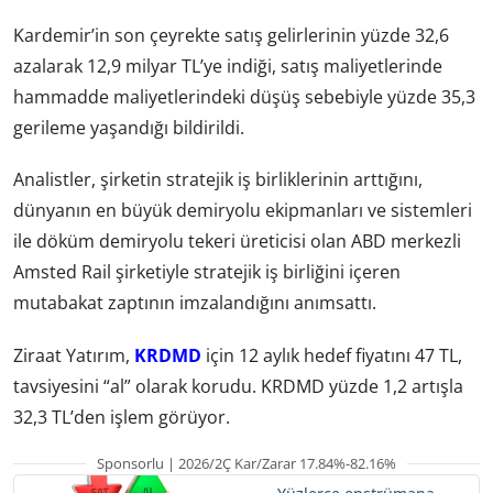
Kardemir’in son çeyrekte satış gelirlerinin yüzde 32,6
azalarak 12,9 milyar TL’ye indiği, satış maliyetlerinde
hammadde maliyetlerindeki düşüş sebebiyle yüzde 35,3
gerileme yaşandığı bildirildi.
Analistler, şirketin stratejik iş birliklerinin arttığını,
dünyanın en büyük demiryolu ekipmanları ve sistemleri
ile döküm demiryolu tekeri üreticisi olan ABD merkezli
Amsted Rail şirketiyle stratejik iş birliğini içeren
mutabakat zaptının imzalandığını anımsattı.
Ziraat Yatırım,
KRDMD
için 12 aylık hedef fiyatını 47 TL,
tavsiyesini “al” olarak korudu. KRDMD yüzde 1,2 artışla
32,3 TL’den işlem görüyor.
Sponsorlu | 2026/2Ç Kar/Zarar 17.84%-82.16%