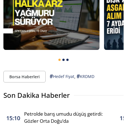
#
#
,
Hedef Fiyat
KRDMD
Borsa Haberleri
Son Dakika Haberler
Petrolde barış umudu düşüş getirdi:
15:10
15
Gözler Orta Doğu’da