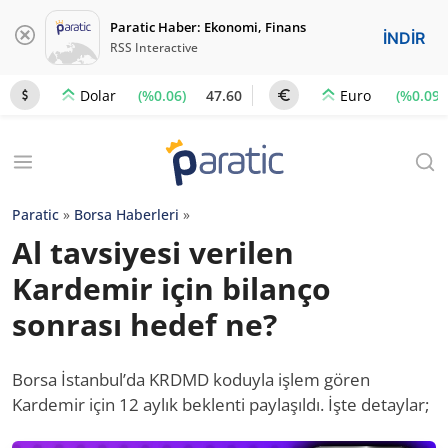
Paratic Haber: Ekonomi, Finans
İNDİR
RSS Interactive
(%0.06)
47.60
(%0.09)
Dolar
Euro
Paratic
»
Borsa Haberleri
»
Al tavsiyesi verilen
Kardemir için bilanço
sonrası hedef ne?
Borsa İstanbul’da KRDMD koduyla işlem gören
Kardemir için 12 aylık beklenti paylaşıldı. İşte detaylar;