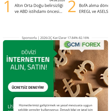
1
2
04.08.2026
Altın Orta Doğu belirsizliği
BofA alıma dönd
ve ABD istihdamı öncesi
EREGL ve ASELS 
yükselişte
eklendi
Sponsorlu | 2026/2Ç Kar/Zarar 17.84%-82.16%
Hizmetlerimizi geliştirmek ve yasal mevzuata uygun
şekilde çerezler kullanıyoruz. Detaylı bilgi ve iptal için