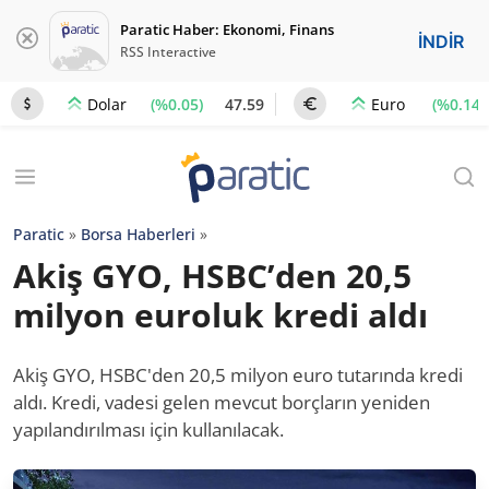
Paratic Haber: Ekonomi, Finans
İNDİR
RSS Interactive
(%0.05)
47.59
(%0.14)
Dolar
Euro
Paratic
»
Borsa Haberleri
»
Akiş GYO, HSBC’den 20,5
milyon euroluk kredi aldı
Akiş GYO, HSBC'den 20,5 milyon euro tutarında kredi
aldı. Kredi, vadesi gelen mevcut borçların yeniden
yapılandırılması için kullanılacak.