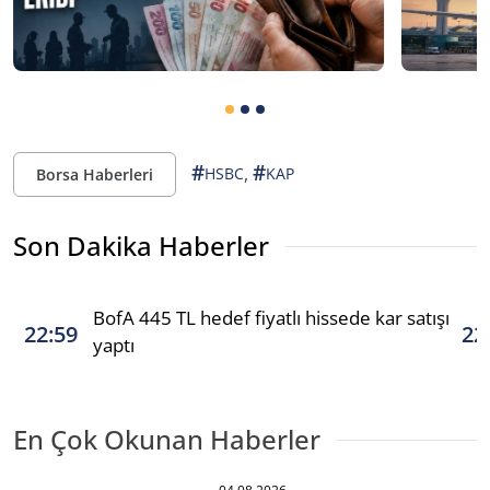
#
#
,
HSBC
KAP
Borsa Haberleri
Son Dakika Haberler
BofA 445 TL hedef fiyatlı hissede kar satışı
22:59
22
yaptı
En Çok Okunan Haberler