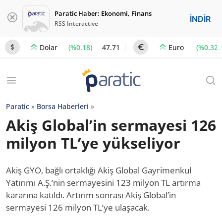
Paratic Haber: Ekonomi, Finans
İNDİR
RSS Interactive
(%0.18)
47.71
(%0.32)
Dolar
Euro
Paratic
»
Borsa Haberleri
»
Akiş Global’in sermayesi 126
milyon TL’ye yükseliyor
Akiş GYO, bağlı ortaklığı Akiş Global Gayrimenkul
Yatırımı A.Ş.’nin sermayesini 123 milyon TL artırma
kararına katıldı. Artırım sonrası Akiş Global’in
sermayesi 126 milyon TL’ye ulaşacak.