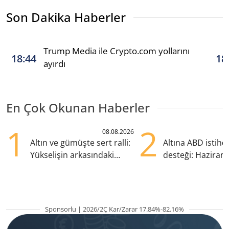
Son Dakika Haberler
Trump Media ile Crypto.com yollarını
18:44
18
ayırdı
En Çok Okunan Haberler
1
2
08.08.2026
Altın ve gümüşte sert ralli:
Altına ABD istih
Yükselişin arkasındaki
desteği: Haziran
kritik etkenler
yana en yüksek s
Sponsorlu | 2026/2Ç Kar/Zarar 17.84%-82.16%