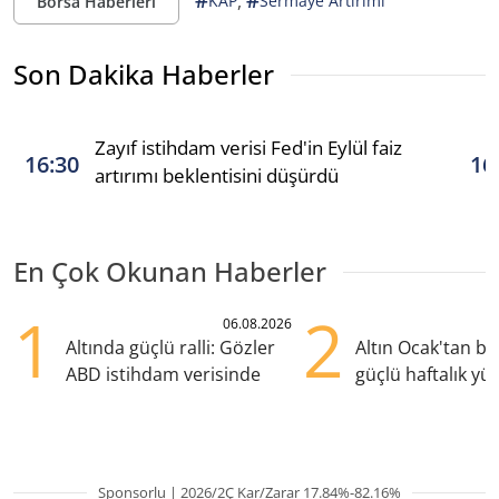
#
#
,
KAP
Sermaye Artırımı
Borsa Haberleri
Son Dakika Haberler
Zayıf istihdam verisi Fed'in Eylül faiz
16:30
16
artırımı beklentisini düşürdü
En Çok Okunan Haberler
1
2
06.08.2026
Altında güçlü ralli: Gözler
Altın Ocak'tan b
ABD istihdam verisinde
güçlü haftalık yük
hazırlanıyor
Sponsorlu | 2026/2Ç Kar/Zarar 17.84%-82.16%