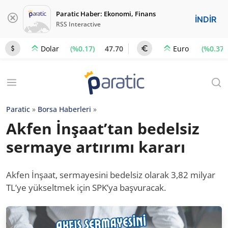
Paratic Haber: Ekonomi, Finans
İNDİR
RSS Interactive
(%0.17)
47.70
(%0.37)
Dolar
Euro
Paratic
»
Borsa Haberleri
»
Akfen İnşaat’tan bedelsiz
sermaye artırımı kararı
Akfen İnşaat, sermayesini bedelsiz olarak 3,82 milyar
TL’ye yükseltmek için SPK’ya başvuracak.