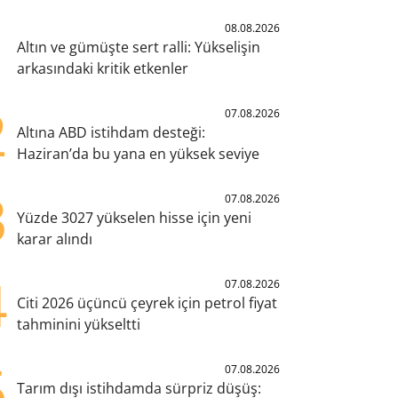
1
08.08.2026
Altın ve gümüşte sert ralli: Yükselişin
arkasındaki kritik etkenler
2
07.08.2026
Altına ABD istihdam desteği:
Haziran’da bu yana en yüksek seviye
3
07.08.2026
Yüzde 3027 yükselen hisse için yeni
karar alındı
4
07.08.2026
Citi 2026 üçüncü çeyrek için petrol fiyat
tahminini yükseltti
5
07.08.2026
Tarım dışı istihdamda sürpriz düşüş: