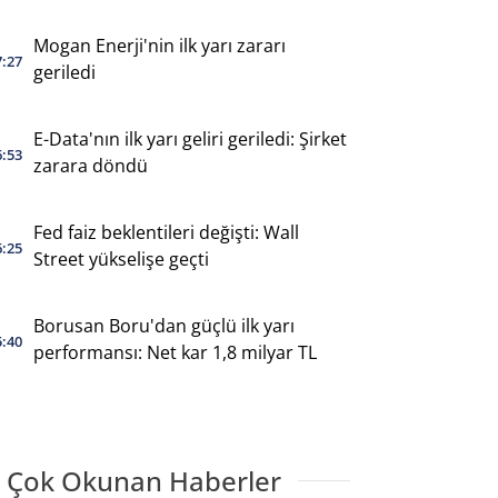
Mogan Enerji'nin ilk yarı zararı
7:27
geriledi
E-Data'nın ilk yarı geliri geriledi: Şirket
6:53
zarara döndü
Fed faiz beklentileri değişti: Wall
6:25
Street yükselişe geçti
Borusan Boru'dan güçlü ilk yarı
5:40
performansı: Net kar 1,8 milyar TL
 Çok Okunan Haberler