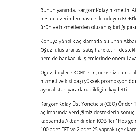
Bunun yanında, KargomKolay hizmetini Akba
hesabı üzerinden havale ile ödeyen KOBİ’leri
ürün ve hizmetlerden oluşan iş birliği paket
Konuya yönelik açıklamada bulunan Akban
Oğuz, uluslararası satış hareketini dest
hem de bankacılık işlemlerinde önemli avan
Oğuz, böylece KOBİ’lerin, ücretsiz bankacıl
hizmeti ve kişi başı yüksek promosyon öd
ayrıcalıktan yararlanabildiğini kaydetti.
KargomKolay Üst Yöneticisi (CEO) Önder Tür
açılmasında verdiğimiz desteklerin sonuçl
kapsamda Akbanklı olan KOBİ’ler “Hoş geldi
100 adet EFT ve 2 adet 25 yapraklı çek karne