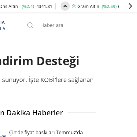
(%2.4)
4341.81
(%2.59)
6660.55
Ons Altın
Gram Altın
HA
ZLA
ndirim Desteği
ri sunuyor. İşte KOBİ'lere sağlanan
n Dakika Haberler
Çin’de fiyat baskıları Temmuz’da
2:39