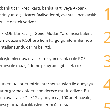
nk ticari kredi kartı, banka kartı veya Akbank
n yurt dışı ticaret faaliyetlerini, avantajlı bankacılık
i ile destek veriyor.
k KOBİ Bankacılığı Genel Müdür Yardımcısı Bülent
eklemek üzere KOBİ’lere hem kargo gönderimlerinde
tajlar sunduklarını belirtti.
ık işlemleri, avantajlı komisyon oranları ile POS
emesi ile maaş ödeme programı gibi pek çok
ker, “KOBİ’lerimizin internet satışları ile dünyaya
arını görmek bizleri son derece mutlu ediyor. Bu
n avantajları” ile 12 ay boyunca, 100 adet havale,
si gibi bankacılık işlemlerini ücretsiz