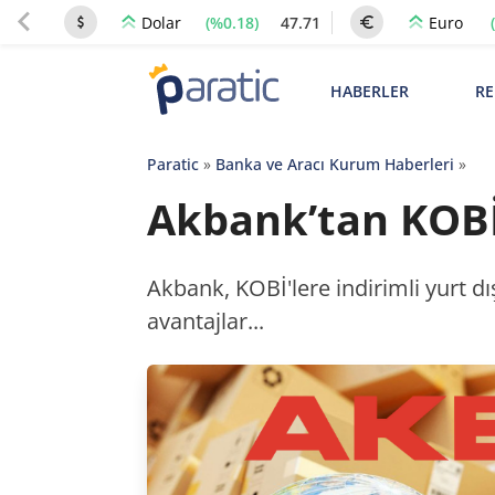
(%0.18)
47.71
Dolar
Euro
HABERLER
RE
Paratic
»
Banka ve Aracı Kurum Haberleri
»
Akbank’tan KOBİ’
Akbank, KOBİ'lere indirimli yurt dı
avantajlar...