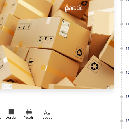
1
1
1
1
t
Durdur
Yazdır
Boyut
1