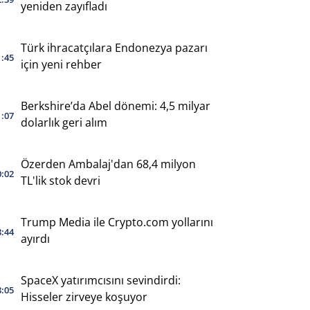
yeniden zayıfladı
Türk ihracatçılara Endonezya pazarı
1:45
için yeni rehber
Berkshire’da Abel dönemi: 4,5 milyar
1:07
dolarlık geri alım
Özerden Ambalaj'dan 68,4 milyon
0:02
TL'lik stok devri
Trump Media ile Crypto.com yollarını
8:44
ayırdı
SpaceX yatırımcısını sevindirdi:
8:05
Hisseler zirveye koşuyor