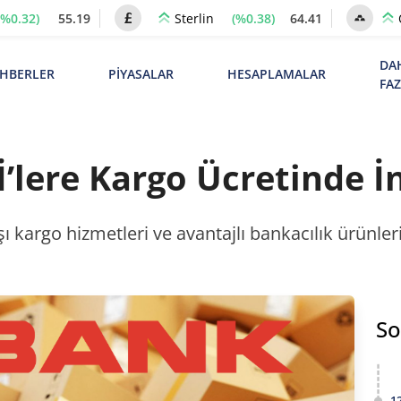
(%0.32)
55.19
(%0.38)
64.41
Sterlin
DA
HBERLER
PİYASALAR
HESAPLAMALAR
FA
lere Kargo Ücretinde İ
şı kargo hizmetleri ve avantajlı bankacılık ürünle
So
1