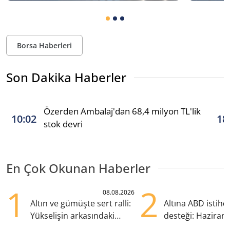
Borsa Haberleri
Son Dakika Haberler
Özerden Ambalaj'dan 68,4 milyon TL'lik
10:02
18
stok devri
En Çok Okunan Haberler
1
2
08.08.2026
Altın ve gümüşte sert ralli:
Altına ABD istih
Yükselişin arkasındaki
desteği: Haziran
kritik etkenler
yana en yüksek s