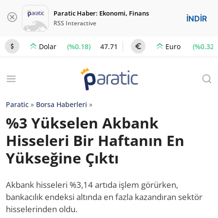
Paratic Haber: Ekonomi, Finans
İNDİR
RSS Interactive
(%0.18)
47.71
(%0.32)
Dolar
Euro
Paratic
»
Borsa Haberleri
»
%3 Yükselen Akbank
Hisseleri Bir Haftanın En
Yükseğine Çıktı
Akbank hisseleri %3,14 artıda işlem görürken,
bankacılık endeksi altında en fazla kazandıran sektör
hisselerinden oldu.