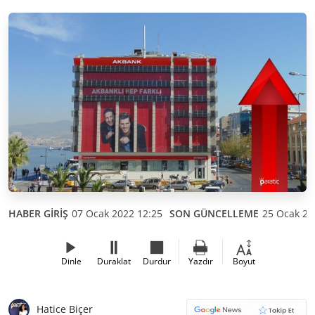
HABER GİRİŞ
07 Ocak 2022 12:25
SON GÜNCELLEME
25 Ocak 20
Dinle
Duraklat
Durdur
Yazdır
Boyut
Hatice Biçer