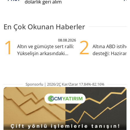
dolarlık geri alım
En Çok Okunan Haberler
1
2
08.08.2026
Altın ve gümüşte sert ralli:
Altına ABD istih
Yükselişin arkasındaki
desteği: Haziran
kritik etkenler
yana en yüksek s
Sponsorlu | 2026/2Ç Kar/Zarar 17.84%-82.16%