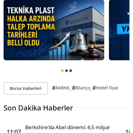
#
#
#
,
,
AKBNK
Bilanço
Hedef Fiyat
Borsa Haberleri
Son Dakika Haberler
Berkshire’da Abel dönemi: 4,5 milyar
11:07
10