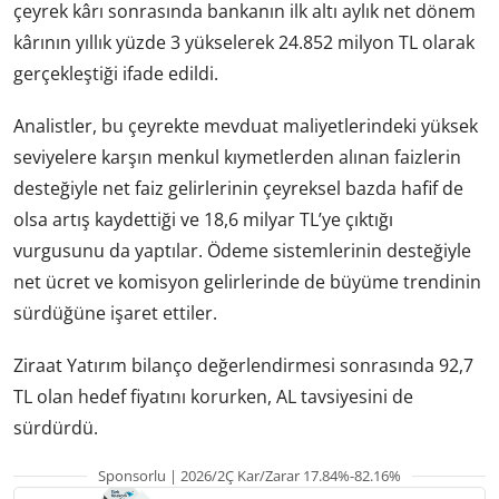
çeyrek kârı sonrasında bankanın ilk altı aylık net dönem
kârının yıllık yüzde 3 yükselerek 24.852 milyon TL olarak
gerçekleştiği ifade edildi.
Analistler, bu çeyrekte mevduat maliyetlerindeki yüksek
seviyelere karşın menkul kıymetlerden alınan faizlerin
desteğiyle net faiz gelirlerinin çeyreksel bazda hafif de
olsa artış kaydettiği ve 18,6 milyar TL’ye çıktığı
vurgusunu da yaptılar. Ödeme sistemlerinin desteğiyle
net ücret ve komisyon gelirlerinde de büyüme trendinin
sürdüğüne işaret ettiler.
Ziraat Yatırım bilanço değerlendirmesi sonrasında 92,7
TL olan hedef fiyatını korurken, AL tavsiyesini de
sürdürdü.
Sponsorlu | 2026/2Ç Kar/Zarar 17.84%-82.16%