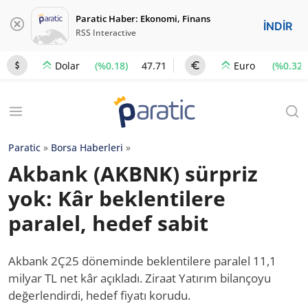
Paratic Haber: Ekonomi, Finans
İNDİR
RSS Interactive
(%0.18)
47.71
(%0.32)
Dolar
Euro
Paratic
»
Borsa Haberleri
»
Akbank (AKBNK) sürpriz
yok: Kâr beklentilere
paralel, hedef sabit
Akbank 2Ç25 döneminde beklentilere paralel 11,1
milyar TL net kâr açıkladı. Ziraat Yatırım bilançoyu
değerlendirdi, hedef fiyatı korudu.