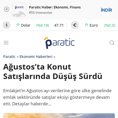
Paratic Haber: Ekonomi, Finans
İNDİR
RSS Interactive
(%0.18)
47.71
(%0.32)
Dolar
Euro
Paratic
»
Ekonomi Haberleri
»
Ağustos’ta Konut
Satışlarında Düşüş Sürdü
Emlakjet’in Ağustos ayı verilerine göre ülke genelinde
emlak sektöründe satışlar eksiyi göstermeye devam
etti. Detaylar haberde…