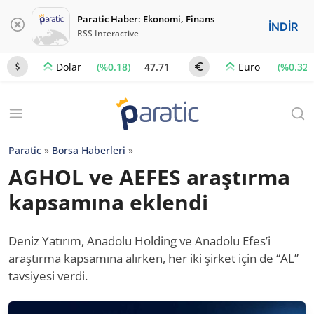
Paratic Haber: Ekonomi, Finans
İNDİR
RSS Interactive
(%0.18)
47.71
(%0.32)
Dolar
Euro
Paratic
»
Borsa Haberleri
»
AGHOL ve AEFES araştırma
kapsamına eklendi
Deniz Yatırım, Anadolu Holding ve Anadolu Efes’i
araştırma kapsamına alırken, her iki şirket için de “AL”
tavsiyesi verdi.