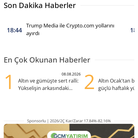
Son Dakika Haberler
Trump Media ile Crypto.com yollarını
18:44
18
ayırdı
En Çok Okunan Haberler
1
2
08.08.2026
Altın ve gümüşte sert ralli:
Altın Ocak'tan b
Yükselişin arkasındaki
güçlü haftalık yük
kritik etkenler
hazırlanıyor
Sponsorlu | 2026/2Ç Kar/Zarar 17.84%-82.16%