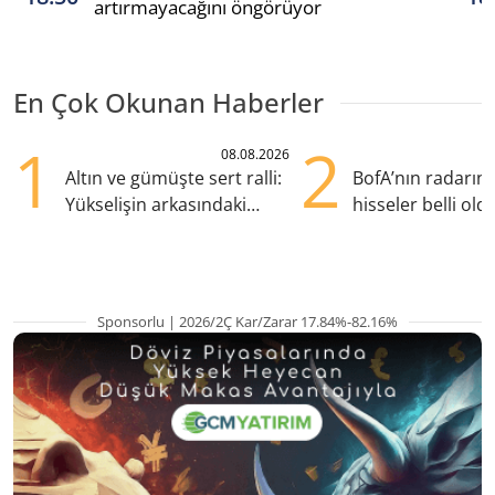
artırmayacağını öngörüyor
En Çok Okunan Haberler
1
2
08.08.2026
Altın ve gümüşte sert ralli:
BofA’nın radarın
Yükselişin arkasındaki
hisseler belli old
kritik etkenler
TRALT, satışta T
Sponsorlu | 2026/2Ç Kar/Zarar 17.84%-82.16%