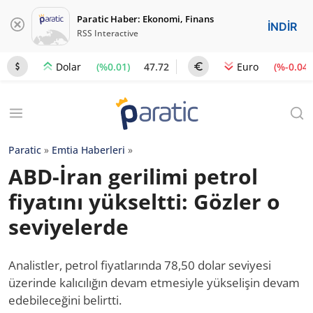
Paratic Haber: Ekonomi, Finans
İNDİR
RSS Interactive
(%0.01)
47.72
(%-0.04)
Dolar
Euro
Paratic
»
Emtia Haberleri
»
ABD-İran gerilimi petrol
fiyatını yükseltti: Gözler o
seviyelerde
Analistler, petrol fiyatlarında 78,50 dolar seviyesi
üzerinde kalıcılığın devam etmesiyle yükselişin devam
edebileceğini belirtti.