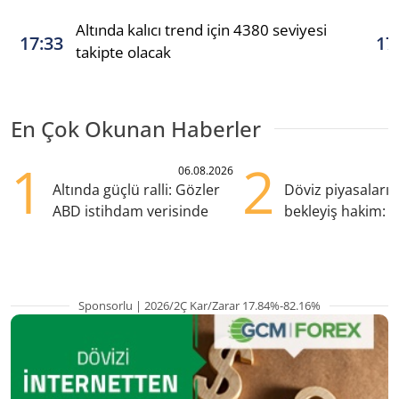
Altında kalıcı trend için 4380 seviyesi
17:33
17
takipte olacak
En Çok Okunan Haberler
1
2
06.08.2026
Altında güçlü ralli: Gözler
Döviz piyasaları
ABD istihdam verisinde
bekleyiş hakim: Y
pozisyondan kaçı
Sponsorlu | 2026/2Ç Kar/Zarar 17.84%-82.16%