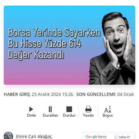
HABER GİRİŞ
23 Aralık 2024 15:26
SON GÜNCELLEME
04 Ocak 2
Dinle
Duraklat
Durdur
Yazdır
Boyut
Emre Can Akağaç