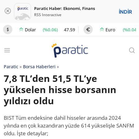
Paratic Haber: Ekonomi, Finans
İNDİR
RSS Interactive
(%0.06)
47.59
(%0.04)
Dolar
Euro
Paratic
»
Borsa Haberleri
»
7,8 TL’den 51,5 TL’ye
yükselen hisse borsanın
yıldızı oldu
BIST Tüm endeksine dahil hisseler arasında 2024
yılında en çok kazandıran yüzde 614 yükselişle SANFM
oldu. İşte detaylar;