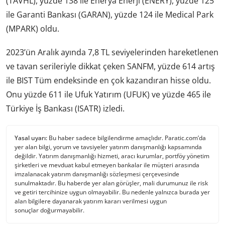
(TAVHL), yüzde 138 ile Enerya Enerji (ENERY), yüzde 125
ile Garanti Bankası (GARAN), yüzde 124 ile Medical Park
(MPARK) oldu.
2023’ün Aralık ayında 7,8 TL seviyelerinden hareketlenen
ve tavan serileriyle dikkat çeken SANFM, yüzde 614 artış
ile BIST Tüm endeksinde en çok kazandıran hisse oldu.
Onu yüzde 611 ile Ufuk Yatırım (UFUK) ve yüzde 465 ile
Türkiye İş Bankası (ISATR) izledi.
Yasal uyarı:
Bu haber sadece bilgilendirme amaçlıdır. Paratic.com’da
yer alan bilgi, yorum ve tavsiyeler yatırım danışmanlığı kapsamında
değildir. Yatırım danışmanlığı hizmeti, aracı kurumlar, portföy yönetim
şirketleri ve mevduat kabul etmeyen bankalar ile müşteri arasında
imzalanacak yatırım danışmanlığı sözleşmesi çerçevesinde
sunulmaktadır. Bu haberde yer alan görüşler, mali durumunuz ile risk
ve getiri tercihinize uygun olmayabilir. Bu nedenle yalnızca burada yer
alan bilgilere dayanarak yatırım kararı verilmesi uygun
sonuçlar doğurmayabilir.