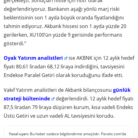
gerçekleşti. Sonuçları hisse için nötr olarak
değerlendiriyoruz. Bankanın aşağı yönlü marj riski
beklentisinin son 1 ayda büyük oranda fiyatlandığını
tahmin ediyoruz. Akbank hissesi son 1 ayda yüzde 20
gerilerken, XU100’ün yüzde 9 gerisinde performans
gösterdi.”
Oyak Yatırım analistleri
ise AKBNK için 12 aylık hedef
fiyatı 80,61 liradan 68,12 liraya indirdiğini, tavsiyesini
Endekse Paralel Getiri olarak koruduğunu ifade etti.
Vakıf Yatırım analistleri de Akbank bilançosunu
günlük
strateji bülteninde
değerlendirdi. 12 aylık hedef fiyatı
87,5 liradan 79 liraya düşüren kurum, kısa vadeli Endeks
Üstü Getiri ve uzun vadeli AL tavsiyesini korudu.
Yasal uyarı:
Bu haber sadece bilgilendirme amaçlıdır. Paratic.com’da