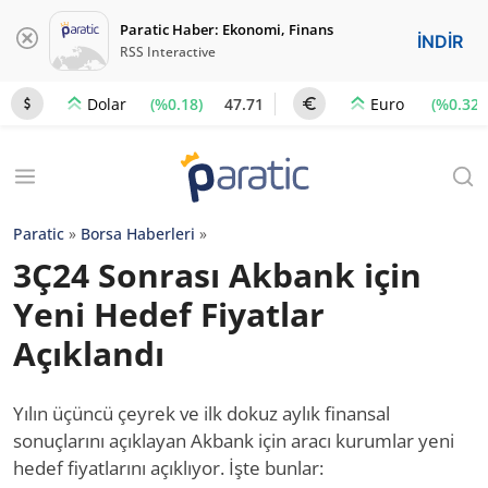
Paratic Haber: Ekonomi, Finans
İNDİR
RSS Interactive
(%0.18)
47.71
(%0.32)
Dolar
Euro
Paratic
»
Borsa Haberleri
»
3Ç24 Sonrası Akbank için
Yeni Hedef Fiyatlar
Açıklandı
Yılın üçüncü çeyrek ve ilk dokuz aylık finansal
sonuçlarını açıklayan Akbank için aracı kurumlar yeni
hedef fiyatlarını açıklıyor. İşte bunlar: