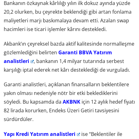
Bankanın özkaynak kârlılığı yılın ilk dokuz ayında yüzde
20,2 olurken, bu çeyrekte beklendiği gibi artan fonlama
maliyetleri marjı baskımalaya devam etti. Azalan swap
hacimleri ise ticari işlemler kârını destekledi.
Akbank’ın çeyreksel bazda aktif kalitesinde normalleşme
gözlemlediğini belirten
Garanti BBVA Yatırım
analistleri
, bankanın 1,4 milyar tutarında serbest
karşılığı iptal ederek net kârı desteklediği de vurguladı.
Garanti analistleri, açıklanan finansalların beklentilere
yakın olması nedeniyle nötr bir etki beklediklerini
söyledi. Bu kapsamda da
AKBNK
için 12 aylık hedef fiyatı
82 lirada korurken, Endeks Üzeri Getiri tavsiyesini
sürdürdüler.
Yapı Kredi Yatırım analistleri
ise “Beklentiler ile