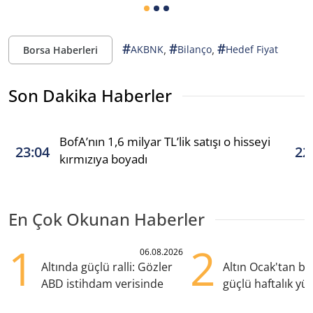
#
#
#
,
,
AKBNK
Bilanço
Hedef Fiyat
Borsa Haberleri
Son Dakika Haberler
BofA’nın 1,6 milyar TL’lik satışı o hisseyi
23:04
22
kırmızıya boyadı
En Çok Okunan Haberler
1
2
06.08.2026
Altında güçlü ralli: Gözler
Altın Ocak'tan b
ABD istihdam verisinde
güçlü haftalık yük
hazırlanıyor