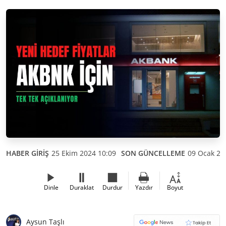
HABER GİRİŞ
25 Ekim 2024 10:09
SON GÜNCELLEME
09 Ocak 20
Dinle
Duraklat
Durdur
Yazdır
Boyut
Aysun Taşlı