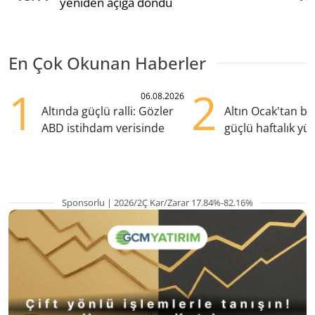
yeniden açığa döndü
En Çok Okunan Haberler
1
2
06.08.2026
Altında güçlü ralli: Gözler
Altın Ocak'tan b
ABD istihdam verisinde
güçlü haftalık yük
hazırlanıyor
Sponsorlu | 2026/2Ç Kar/Zarar 17.84%-82.16%