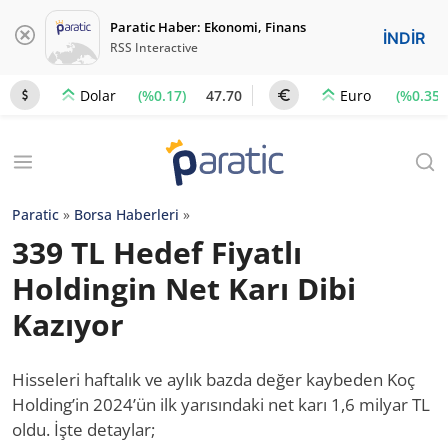
Paratic Haber: Ekonomi, Finans
İNDİR
RSS Interactive
(%0.17)
47.70
(%0.35)
Dolar
Euro
Paratic
»
Borsa Haberleri
»
339 TL Hedef Fiyatlı
Holdingin Net Karı Dibi
Kazıyor
Hisseleri haftalık ve aylık bazda değer kaybeden Koç
Holding’in 2024’ün ilk yarısındaki net karı 1,6 milyar TL
oldu. İşte detaylar;