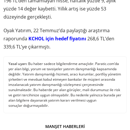
196 TL’den tamamlayan hisse, haftalık yüzde 9, aylık
yüzde 14 değer kaybetti. Yıllık artış ise yüzde 53
düzeyinde gerçekleşti.
Oyak Yatırım, 22 Temmuz’da paylaştığı araştırma
raporunda
KCHOL için hedef fiyatını
268,6 TL’den
339,6 TL’ye çıkarmıştı.
Yasal uyarı:
Bu haber sadece bilgilendirme amaçlıdır. Paratic.com’da
yer alan bilgi, yorum ve tavsiyeler yatırım danışmanlığı kapsamında
değildir. Yatırım danışmanlığı hizmeti, aracı kurumlar, portföy yönetim
şirketleri ve mevduat kabul etmeyen bankalar ile müşteri arasında
imzalanacak yatırım danışmanlığı sözleşmesi çerçevesinde
sunulmaktadır. Bu haberde yer alan görüşler, mali durumunuz ile risk
ve getiri tercihinize uygun olmayabilir. Bu nedenle yalnızca burada yer
alan bilgilere dayanarak yatırım kararı verilmesi uygun
sonuçlar doğurmayabilir.
MANŞET HABERLERI