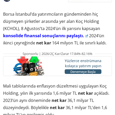
Borsa İstanbul’da yatırımcıların gündeminden hiç
düşmeyen şirketler arasında yer alan Koç Holding
(KCHOL), 8 Ağustos’ta 2024’ün ilk yarısını kapsayan
konsolide finansal sonuçlarını paylaştı.
2024’ün
ikinci çeyreğinde
net kar
164 milyon TL ile sınırlı kaldı.
Sponsorlu | 2026/2Ç Kar/Zarar 17.84%-82.16%
Yüzlerce enstrümana
kolayca yatırım yapın
Denemeye Başla
Mali tablolarında enflasyon düzeltmesi uygulayan Koç
Holding, yılın ilk yarısında 1,6 milyar TL
net kar
açıkladı.
2023’ün aynı döneminde
net kar
36,1 milyar TL
düzeyindeydi. Böylelikle
net kar
36,1 milyar TL’den 1,6
milyar TL’ye gerilemiş oldu.