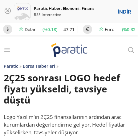
Paratic Haber: Ekonomi, Finans
İNDİR
RSS Interactive
(%0.18)
47.71
(%0.32)
Dolar
Euro
Paratic
»
Borsa Haberleri
»
2Ç25 sonrası LOGO hedef
fiyatı yükseldi, tavsiye
düştü
Logo Yazılım'ın 2Ç25 finansallarının ardından aracı
kurumlardan değerlendirme geliyor. Hedef fiyatlar
yükselirken, tavsiyeler düşüyor.