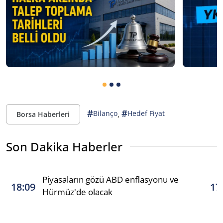
#
#
,
Bilanço
Hedef Fiyat
Borsa Haberleri
Son Dakika Haberler
Piyasaların gözü ABD enflasyonu ve
18:09
17
Hürmüz'de olacak