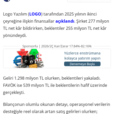
Logo Yazılım (
LOGO
) tarafından 2025 yılının ikinci
çeyreğine ilişkin finansallar
açıklandı
. Şirket 277 milyon
TL net kâr bildirirken, beklentiler 255 milyon TL net kâr
yönündeydi.
Sponsorlu | 2026/2Ç Kar/Zarar 17.84%-82.16%
Yüzlerce enstrümana
kolayca yatırım yapın
Denemeye Başla
Geliri 1.298 milyon TL olurken, beklentileri yakaladı.
FAVÖK ise 539 milyon TL ile beklentilerin hafif üzerinde
gerçekleşti.
Bilançonun olumlu okunan detayı, operasyonel verilerin
desteğiyle reel olarak artan satış gelirleri olurken;